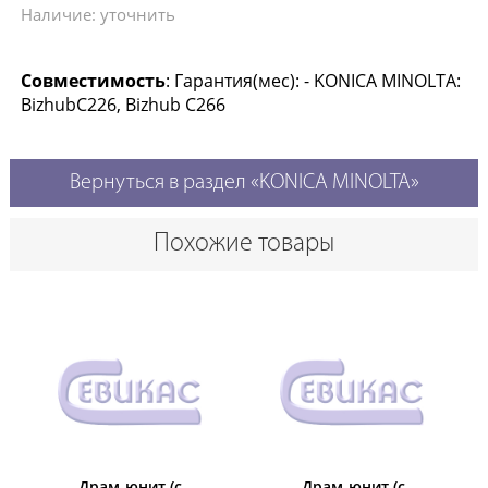
Наличие: уточнить
Совместимость
: Гарантия(мес): - KONICA MINOLTA:
BizhubC226, Bizhub C266
Вернуться в раздел «KONICA MINOLTA»
Похожие товары
Драм-юнит (c
Драм-юнит (c