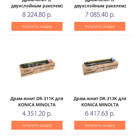
двухслойным ракелем)
двухслойным ракелем)
DR-313 для
DR-512 для
8 224.80 р.
7 085.40 р.
KONICAMINOLTA Bizhub
KONICAMINOLTA Bizhub
C258/C308/C368 (CET)
C284e/C224/C554 (CET)
получить скидку
получить скидку
CMY, 150000
CMY, 95000 стр.,CET7369P
стр.,CET7371P
Драм-юнит DR-311K для
Драм-юнит DR-313K для
KONICA MINOLTA
KONICA MINOLTA
BizhubC220/C280/C360
BizhubC258/C308/C368
4 351.20 р.
6 417.63 р.
(CET) Black, 100000 стр.,
(CET) Black, 120000 стр.,
CET7983U
CET7370U
получить скидку
получить скидку