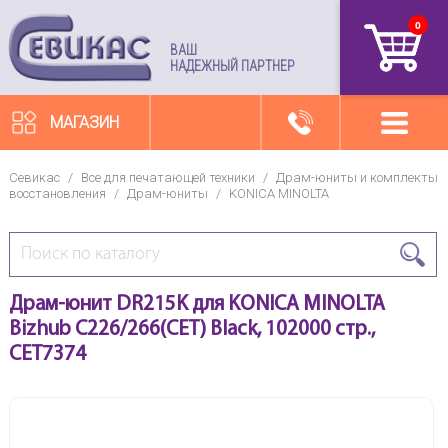
0
артикул
ВАШ
НАДЕЖНЫЙ ПАРТНЕР
МАГАЗИН
Севикас
/
Все для печатающей техники
/
Драм-юниты и комплекты
восстановления
/
Драм-юниты
/
KONICA MINOLTA
Драм-юнит DR215K для KONICA MINOLTA
Bizhub C226/266(CET) Black, 102000 стр.,
CET7374