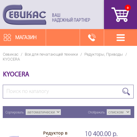
0
артикул
ВАШ
НАДЕЖНЫЙ ПАРТНЕР
МАГАЗИН
Севикас
/
Все для печатающей техники
/
Редукторы, Приводы
/
KYOCERA
KYOCERA
Сортировать:
Отображать:
Редуктор в
10 400.00 р.