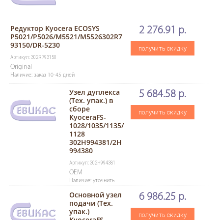
Редуктор Kyocera ECOSYS
2 276.91 р.
P5021/P5026/M5521/M5526302R7
93150/DR-5230
получить скидку
Артикул: 302R793150
Original
Наличие: заказ 10-45 дней
Узел дуплекса
5 684.58 р.
(Тех. упак.) в
сборе
получить скидку
KyoceraFS-
1028/1035/1135/
1128
302H994381/2H
994380
Артикул: 302H994381
OEM
Наличие: уточнить
Основной узел
6 986.25 р.
подачи (Тех.
упак.)
получить скидку
KyoceraFS-