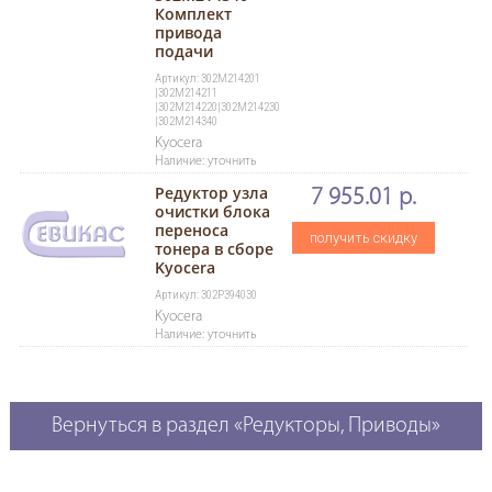
Комплект
привода
подачи
Артикул: 302M214201
|302M214211
|302M214220|302M214230
|302M214340
Kyocera
Наличие: уточнить
Редуктор узла
7 955.01 р.
очистки блока
переноса
получить скидку
тонера в сборе
Kyocera
Артикул: 302P394030
Kyocera
Наличие: уточнить
Вернуться в раздел «Редукторы, Приводы»