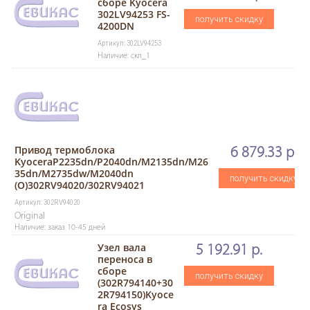
сборе Kyocera
302LV94253 FS-
получить скидку
4200DN
Артикул: 302LV94253
Наличие: скл_1
Привод термоблока
6 879.33 р.
KyoceraP2235dn/P2040dn/M2135dn/M26
35dn/M2735dw/M2040dn
получить скидку
(O)302RV94020/302RV94021
Артикул: 302RV94020
Original
Наличие: заказ 10-45 дней
Узел вала
5 192.91 р.
переноса в
сборе
получить скидку
(302R794140+30
2R794150)Kyoce
ra Ecosys