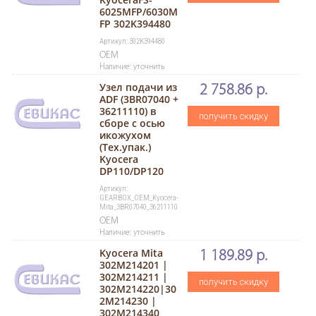
6025MFP/6030M
FP 302K394480
Артикул: 302K394480
OEM
Наличие: уточнить
Узел подачи из
2 758.86 р.
ADF (3BR07040 +
36211110) в
получить скидку
сборе с осью
икожухом
(Тех.упак.)
Kyocera
DP110/DP120
Артикул:
GEARBOX_OEM_Kyocera-
Mita_3BR07040_36211110
OEM
Наличие: уточнить
Kyocera Mita
1 189.89 р.
302M214201 |
302M214211 |
получить скидку
302M214220|30
2M214230 |
302M214340