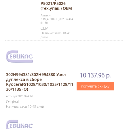
P5021/P5026
(Тех.упак.) OEM
Артикул:
NAS_ARTIKUL_302R79414
0+150
OEM
Наличие: заказ 10-45
дней
302H994381/302H994380 Узел
10 137.96 р.
дуплекса в сборе
KyoceraFS1028/1030/1035/1128/11
получить скидку
30/1135 (O)
Артикул: 302H994380
Original
Наличие: заказ 10-45 дней