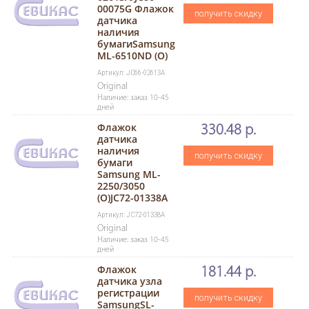
00075G Флажок
получить скидку
датчика
наличия
бумагиSamsung
ML-6510ND (O)
Артикул: JC66-02613A
Original
Наличие: заказ 10-45
дней
Флажок
330.48 р.
датчика
наличия
получить скидку
бумаги
Samsung ML-
2250/3050
(O)JC72-01338A
Артикул: JC72-01338A
Original
Наличие: заказ 10-45
дней
Флажок
181.44 р.
датчика узла
регистрации
получить скидку
SamsungSL-