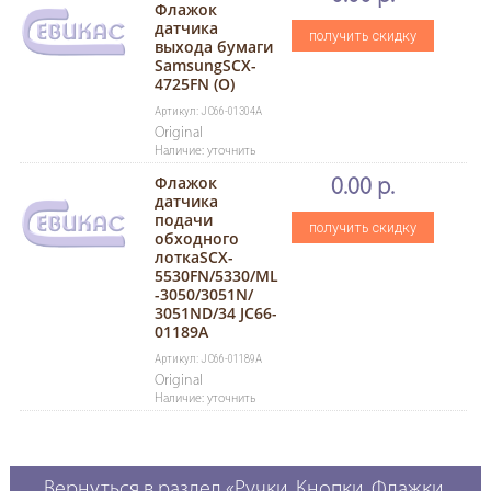
Флажок
датчика
получить скидку
выхода бумаги
SamsungSCX-
4725FN (О)
Артикул: JC66-01304A
Original
Наличие: уточнить
Флажок
0.00 р.
датчика
подачи
получить скидку
обходного
лоткаSCX-
5530FN/5330/ML
-3050/3051N/
3051ND/34 JC66-
01189A
Артикул: JC66-01189A
Original
Наличие: уточнить
Вернуться в раздел «Ручки, Кнопки, Флажки,