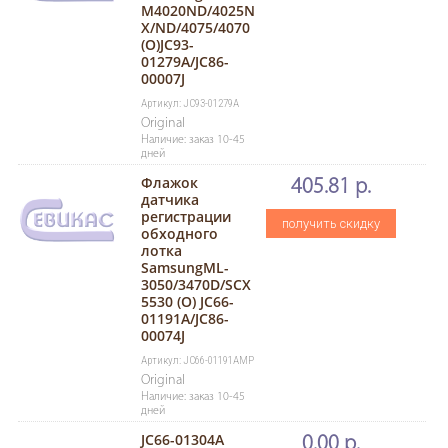
M4020ND/4025N
X/ND/4075/4070
(O)JC93-
01279A/JC86-
00007J
Артикул: JC93-01279A
Original
Наличие: заказ 10-45
дней
Флажок
405.81 р.
датчика
регистрации
получить скидку
обходного
лотка
SamsungML-
3050/3470D/SCX
5530 (O) JC66-
01191A/JC86-
00074J
Артикул: JC66-01191AMP
Original
Наличие: заказ 10-45
дней
JC66-01304A
0.00 р.