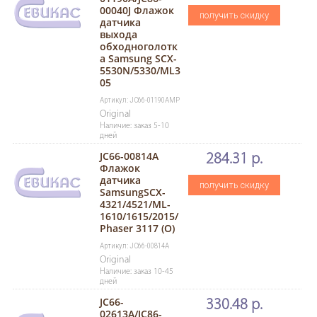
00040J Флажок
получить скидку
датчика
выхода
обходноголотк
а Samsung SCX-
5530N/5330/ML3
05
Артикул: JC66-01190AMP
Original
Наличие: заказ 5-10
дней
JC66-00814A
284.31 р.
Флажок
датчика
получить скидку
SamsungSCX-
4321/4521/ML-
1610/1615/2015/
Phaser 3117 (O)
Артикул: JC66-00814A
Original
Наличие: заказ 10-45
дней
JC66-
330.48 р.
02613A/JC86-