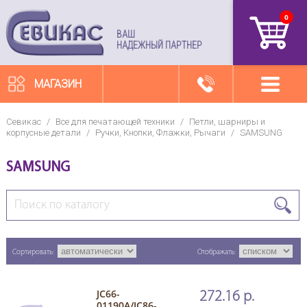
0
артикул
ВАШ
НАДЕЖНЫЙ ПАРТНЕР
МАГАЗИН
Севикас
/
Все для печатающей техники
/
Петли, шарниры и
корпусные детали
/
Ручки, Кнопки, Флажки, Рычаги
/
SAMSUNG
SAMSUNG
Сортировать:
Отображать:
JC66-
272.16 р.
01190A/JC86-