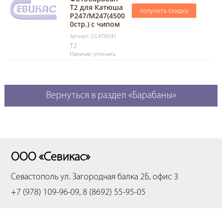
T2 для Катюша
получить скидку
P247/M247(4500
0стр.) с чипом
Артикул: DC-KTM247
T2
Наличие: уточнить
Вернуться в раздел «Барабаны»
ООО «Севикас»
Севастополь
ул. Загородная балка 2Б, офис 3
+7 (978) 109-96-09, 8 (8692) 55-95-05