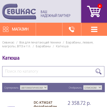
0
артикул
ВАШ
НАДЕЖНЫЙ ПАРТНЕР
МАГАЗИН
Севикас
/
Все для печатающей техники
/
Барабаны, лезвия,
магролы, ВПЗ и т.п.
/
Барабаны
/
Катюша
Катюша
Сортировать:
Отображать:
DC-KTM247
2 358.72 р.
Фотобарабан