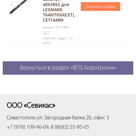
40X5852 для
получить скидку
LEXMARK
T640/T650(CET),
CET1448N
Артикул: CET1448N
CET
Наличие: заказ 5-10
дней
Вернуться в раздел «ВПЗ, Коротроны»
ООО «Севикас»
Севастополь
ул. Загородная балка 2Б, офис 3
+7 (978) 109-96-09, 8 (8692) 55-95-05