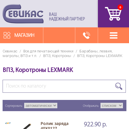
0
артикул
ВАШ
НАДЕЖНЫЙ ПАРТНЕР
МАГАЗИН
Севикас
/
Все для печатающей техники
/
Барабаны, лезвия,
магролы, ВПЗ и т.п.
/
ВПЗ, Коротроны
/
ВПЗ, Коротроны LEXMARK
ВПЗ, Коротроны LEXMARK
Сортировать:
Отображать:
Ролик заряда
922.90 р.
40X0127,