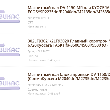
Магнитный вал DV-1150-MR для KYOCERA
ECOSYSP2235dn/P2040dn/M2135dn/M2635dn
Артикул: CET271010
CET
Наличие: скл_1
302LF93021/2LF93020 Главный коротрон 
6720Kyocera TASKalfa-3500/4500i/5500 (O)
Артикул: 302LF93021
Original
Наличие: заказ 10-45 дней
Магнитный вал блока проявки DV-1150/D
(Совм.)Kyocera M2040dn/M2735dn/M2235
Артикул: DV-1150_DV-1200_MAG
Совместимые
Наличие: заказ 10-45 дней