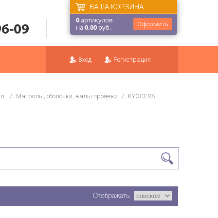
ВАША КОРЗИНА
0
артикулов
Оформить
96-09
на
0.00
руб.
Вход
Регистрация
п.
/
Магролы, оболочки, валы проявки
/
KYOCERA
Отображать: