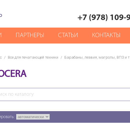
Р
+7 (978) 109-
И
ПАРТНЕРЫ
СТАТЬИ
КОНТАКТЫ
с
/
Все для печатающей техники
/
Барабаны, лезвия, магролы, ВПЗ и т.
OCERA
ировать: