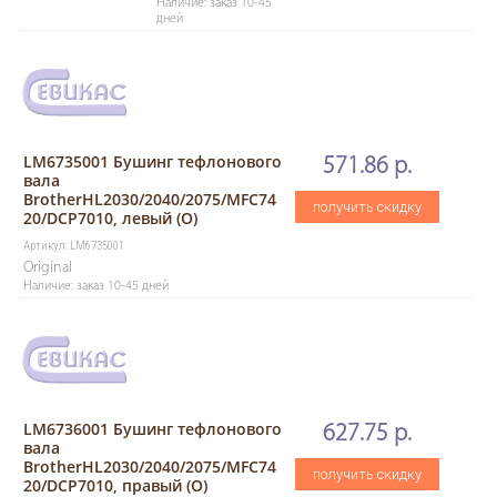
Наличие: заказ 10-45
дней
LM6735001 Бушинг тефлонового
571.86 р.
вала
BrotherHL2030/2040/2075/MFC74
получить скидку
20/DCP7010, левый (O)
Артикул: LM6735001
Original
Наличие: заказ 10-45 дней
LM6736001 Бушинг тефлонового
627.75 р.
вала
BrotherHL2030/2040/2075/MFC74
получить скидку
20/DCP7010, правый (O)