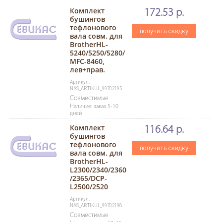
Комплект
172.53 р.
бушингов
тефлонового
получить скидку
вала совм. для
BrotherHL-
5240/5250/5280/
MFC-8460,
лев+прав.
Артикул:
NAS_ARTIKUL_99702195
Совместимые
Наличие: заказ 5-10
дней
Комплект
116.64 р.
бушингов
тефлонового
получить скидку
вала совм. для
BrotherHL-
L2300/2340/2360
/2365/DCP-
L2500/2520
Артикул:
NAS_ARTIKUL_99702198
Совместимые