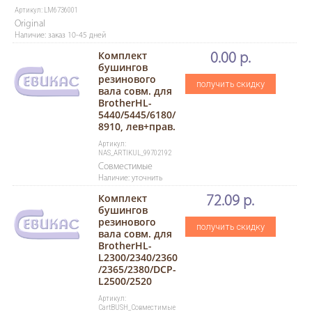
Артикул: LM6736001
Original
Наличие: заказ 10-45 дней
Комплект
0.00 р.
бушингов
резинового
получить скидку
вала совм. для
BrotherHL-
5440/5445/6180/
8910, лев+прав.
Артикул:
NAS_ARTIKUL_99702192
Совместимые
Наличие: уточнить
Комплект
72.09 р.
бушингов
резинового
получить скидку
вала совм. для
BrotherHL-
L2300/2340/2360
/2365/2380/DCP-
L2500/2520
Артикул:
CartBUSH_Совместимые