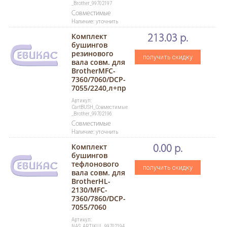
_Brother_99702197
Совместимые
Наличие: уточнить
Комплект
213.03 р.
бушингов
резинового
получить скидку
вала совм. для
BrotherMFC-
7360/7060/DCP-
7055/2240,л+пр
Артикул:
CartBUSH_Совместимые
_Brother_99702196
Совместимые
Наличие: уточнить
Комплект
0.00 р.
бушингов
тефлонового
получить скидку
вала совм. для
BrotherHL-
2130/MFC-
7360/7860/DCP-
7055/7060
Артикул:
NAS_ARTIKUL_99702194