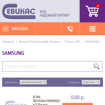
0
артикул
ВАШ
НАДЕЖНЫЙ ПАРТНЕР
МАГАЗИН
Севикас
/
Все для печатающей техники
/
Платы, БП
/
SAMSUNG
SAMSUNG
Сортировать:
Отображать:
JC44-
0.00 р.
00102A/105N020
67 Плата