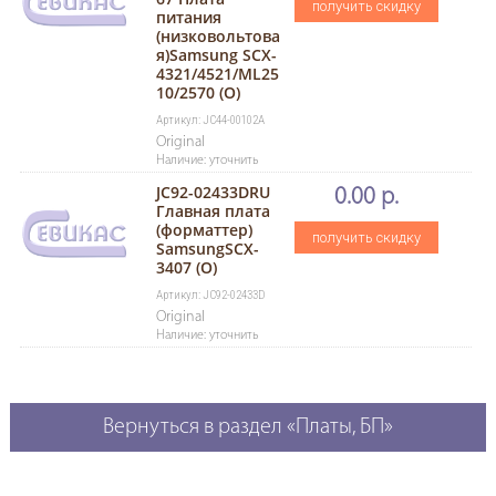
получить скидку
питания
(низковольтова
я)Samsung SCX-
4321/4521/ML25
10/2570 (O)
Артикул: JC44-00102A
Original
Наличие: уточнить
JC92-02433DRU
0.00 р.
Главная плата
(форматтер)
получить скидку
SamsungSCX-
3407 (O)
Артикул: JC92-02433D
Original
Наличие: уточнить
Вернуться в раздел «Платы, БП»