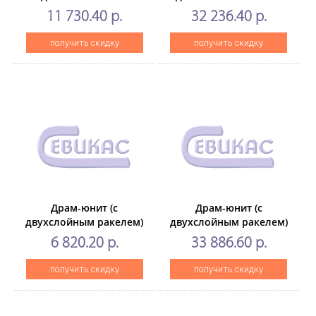
Bizhub
Bizhub
11 730.40 р.
32 236.40 р.
ProC5500/C5501/C6500/C6501
PRESSC1060/C1070/C71hc,
(CET) CMYK, 230000 стр.,
AccurioPrint C2060L,
получить скидку
получить скидку
CET7367
AccurioPress C2070(CET)
CMYK, 320000 стр.,
CET471030
Драм-юнит (c
Драм-юнит (c
двухслойным ракелем)
двухслойным ракелем)
DR-214K для
DR620, DR621 дляKONICA
6 820.20 р.
33 886.60 р.
KONICAMINOLTA Bizhub
MINOLTA AccurioPrint
C227/287 (CET) Black,
C4065/C4070/C4080 (CET)
получить скидку
получить скидку
105000 стр., CET7373P
CMY,460000 стр.,
CET471087