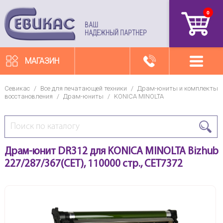
0
артикул
ВАШ
НАДЕЖНЫЙ ПАРТНЕР
МАГАЗИН
Севикас
/
Все для печатающей техники
/
Драм-юниты и комплекты
восстановления
/
Драм-юниты
/
KONICA MINOLTA
Драм-юнит DR312 для KONICA MINOLTA Bizhub
227/287/367(CET), 110000 стр., CET7372