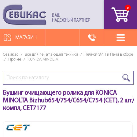
0
артикул
ВАШ
НАДЕЖНЫЙ ПАРТНЕР
МАГАЗИН
Севикас
/
Все для печатающей техники
/
Печной ЗИП и Печи в сборе
/
Прочее
/
KONICA MINOLTA
Бушинг очищающего ролика для KONICA
MINOLTA Bizhub654/754/C654/C754 (CET), 2 шт/
компл, CET7177