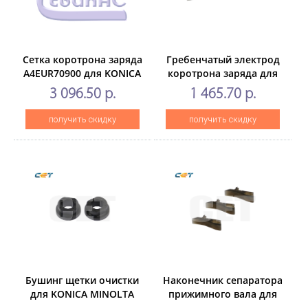
Сетка коротрона заряда
Гребенчатый электрод
A4EUR70900 для KONICA
коротрона заряда для
MINOLTAAccurioPress
KONICAMINOLTA Bizhub
3 096.50 р.
1 465.70 р.
6136P/6120 (CET),
C451/C654/C754 (CET),
CET561099
(WW), CET561070
получить скидку
получить скидку
Бушинг щетки очистки
Наконечник сепаратора
для KONICA MINOLTA
прижимного вала для
Bizhub654/754/C654/C754
KONICAMINOLTA Bizhub