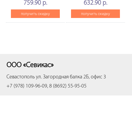
759.90 р.
632.90 р.
(CET), 2 шт/компл,
654/754/C654/C754 (CET),
CET7175
CET7170
получить скидку
получить скидку
ООО «Севикас»
Севастополь
ул. Загородная балка 2Б, офис 3
+7 (978) 109-96-09, 8 (8692) 55-95-05