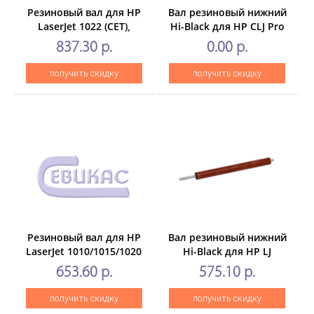
Резиновый вал для HP
Вал резиновый нижний
LaserJet 1022 (CET),
Hi-Black для HP CLJ Pro
CET3812U
M252/MPFM274/277
837.30 р.
0.00 р.
получить скидку
получить скидку
Резиновый вал для HP
Вал резиновый нижний
LaserJet 1010/1015/1020
Hi-Black для HP LJ
(CET),CET1121U
1160/1320/P2015,soft
653.60 р.
575.10 р.
ribbon
получить скидку
получить скидку