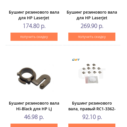
Бушинг резинового вала
Бушинг резинового вала
для HP LaserJet
для HP LaserJet
ProM101/102/103/104/MFP
Enterprise
174.80 р.
269.90 р.
M129/M132 (CET), 2 шт/
P3015,M521/M525 (CET), 2
компл,CET361001,
шт/компл, CET6375R
получить скидку
получить скидку
CET361001R
Бушинг резинового вала
Бушинг резинового
Hi-Black для HP LJ
вала, правый RC1-3362-
1200/1000w, CanonLBP-
000 для HPLaserJet
46.98 р.
92.10 р.
1210, (RA0-1095-C),
4200/4300/4250/4350
правый
(CET), CET1064, CET1064R