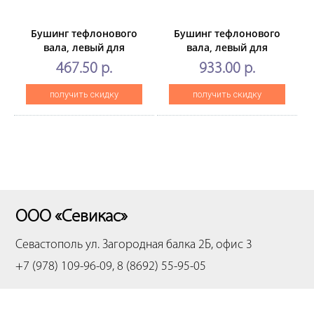
Бушинг тефлонового
Бушинг тефлонового
вала, левый для
вала, левый для
BROTHER HL-L2300D,DCP-
BROTHERDCP-
467.50 р.
933.00 р.
L2500D/L2520DW/L2540DN,
1602/1610/1612/1615/1616/1617
MFC-L2700DN
MFC-1912(CET), CET361026
получить скидку
получить скидку
(CET),CET361089
ООО «Севикас»
Севастополь
ул. Загородная балка 2Б, офис 3
+7 (978) 109-96-09, 8 (8692) 55-95-05