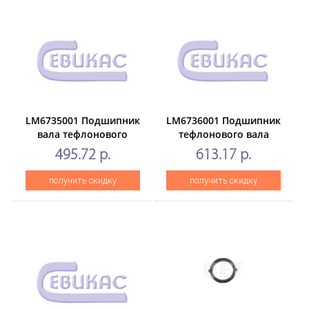
LM6735001 Подшипник
LM6736001 Подшипник
вала тефлонового
тефлонового вала
(левый)
(правый)
495.72 р.
613.17 р.
BrotherHL2030/2040/2075/MFC7420/DCP7010
BrotherHL2030/2040/2075/MFC
(O)
(O)
получить скидку
получить скидку