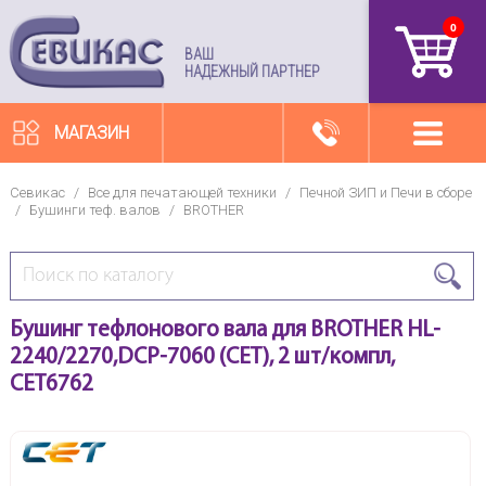
0
артикул
ВАШ
НАДЕЖНЫЙ ПАРТНЕР
МАГАЗИН
Севикас
/
Все для печатающей техники
/
Печной ЗИП и Печи в сборе
/
Бушинги теф. валов
/
BROTHER
Бушинг тефлонового вала для BROTHER HL-
2240/2270,DCP-7060 (CET), 2 шт/компл,
CET6762