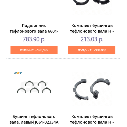
Подшипник
Комплект бушингов
тефлонового вала 6601-
тефлонового вала Hi-
001725 для SAMSUNGML-
Black для SamsungML-
783.90 р.
213.03 р.
3700/3710/3750 (CET), 2
2250/2570/SCX-
шт/компл, CET331008
4320/4500/4650
получить скидку
получить скидку
Бушинг тефлонового
Комплект бушингов
вала, левый JC61-02334A
тефлонового вала Hi-