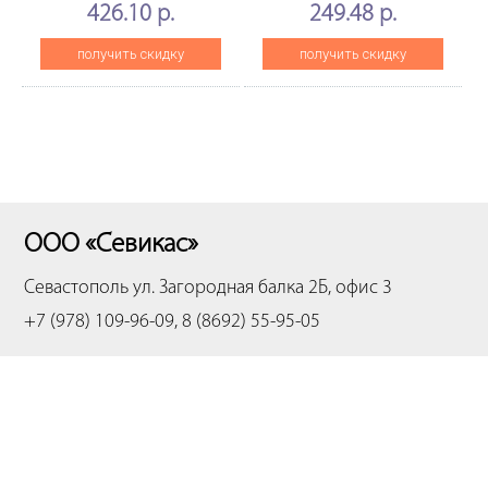
для SAMSUNGML-2851ND
Black для SamsungML-
426.10 р.
249.48 р.
(CET), CET3678, CET3678R
2850/ 2851/SCX-4828/
4824, 2шт.
получить скидку
получить скидку
ООО «Севикас»
Севастополь
ул. Загородная балка 2Б, офис 3
+7 (978) 109-96-09, 8 (8692) 55-95-05