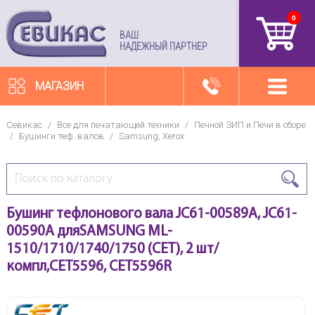
0
артикул
ВАШ
НАДЕЖНЫЙ ПАРТНЕР
МАГАЗИН
Севикас
/
Все для печатающей техники
/
Печной ЗИП и Печи в сборе
/
Бушинги теф. валов
/
Samsung, Xerox
Бушинг тефлонового вала JC61-00589A, JC61-
00590A дляSAMSUNG ML-
1510/1710/1740/1750 (CET), 2 шт/
компл,CET5596, CET5596R