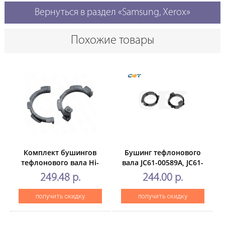
Вернуться в раздел «Samsung, Xerox»
Похожие товары
Комплект бушингов
Бушинг тефлонового
тефлонового вала Hi-
вала JC61-00589A, JC61-
Black для SamsungML-
00590A дляSAMSUNG ML-
249.48 р.
244.00 р.
2850/ 2851/SCX-4828/
1510/1710/1740/1750
4824, 2шт.
(CET), 2 шт/
получить скидку
получить скидку
компл,CET5596,
CET5596R