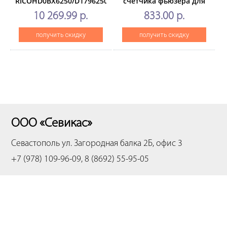
RICOHD0BX6250/D1796250/D0BX-
счетчика фьюзера для
6250/D179-6250
RICOHMPC3003/3503/4503/550
10 269.99 р.
833.00 р.
(CET), CET6344
получить скидку
получить скидку
ООО «Севикас»
Севастополь
ул. Загородная балка 2Б, офис 3
+7 (978) 109-96-09, 8 (8692) 55-95-05