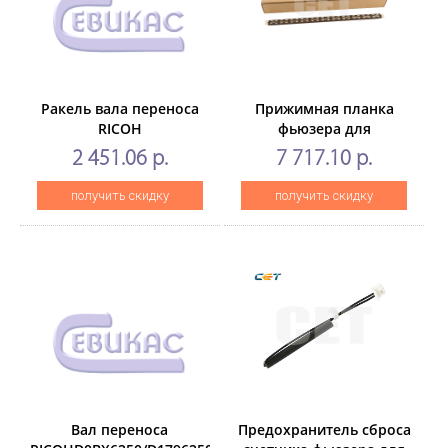
Ракель вала переноса
Прижимная планка
RICOH
фьюзера для
Pro8100/8125/C651/C7100/C7110/C751
RICOHMPC2003/3003/3503/450
2 451.06 р.
7 717.10 р.
(D0746265, D074-6265)
(CET), CET6326
получить скидку
получить скидку
Вал переноса
Предохранитель сброса