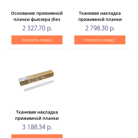
Основание прижимной
Тканевая накладка
планки фьюзера (без
прижимной планки
тканевойнакладки) для
фьюзера для
2 327.70 р.
2 798.30 р.
XEROX VersaLink
XEROXVersaLink
B400/B405 (CET),
B7025/7030, C7020/7030
получить скидку
получить скидку
CET561088
(CET), CET311013
Тканевая накладка
прижимной планки
фьюзера для
3 188.34 р.
XEROXVersaLink
B405/400, WorkCentre