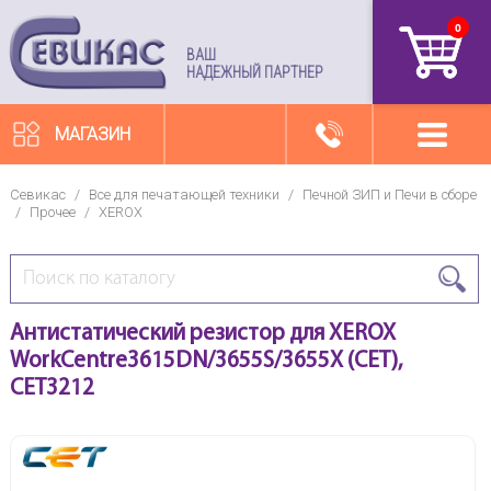
0
артикул
ВАШ
НАДЕЖНЫЙ ПАРТНЕР
МАГАЗИН
Севикас
/
Все для печатающей техники
/
Печной ЗИП и Печи в сборе
/
Прочее
/
XEROX
Антистатический резистор для XEROX
WorkCentre3615DN/3655S/3655X (CET),
CET3212