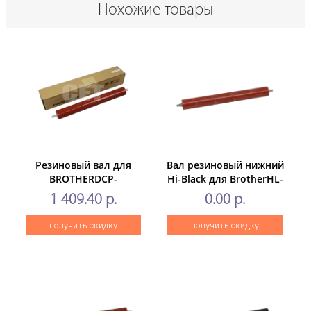
Похожие товары
Резиновый вал для
Вал резиновый нижний
BROTHERDCP-
Hi-Black для BrotherHL-
L2500D/L2520DW/L2540DN,
5240/5250/5280/MFC-8460
1 409.40 р.
0.00 р.
MFC-L2700DN
03554
(CET),CET2804
получить скидку
получить скидку