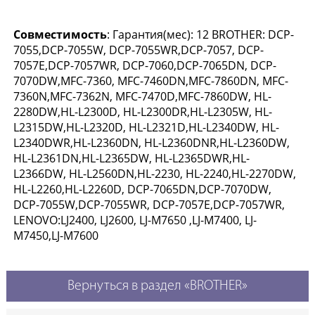
Совместимость
: Гарантия(мес): 12 BROTHER: DCP-
7055,DCP-7055W, DCP-7055WR,DCP-7057, DCP-
7057E,DCP-7057WR, DCP-7060,DCP-7065DN, DCP-
7070DW,MFC-7360, MFC-7460DN,MFC-7860DN, MFC-
7360N,MFC-7362N, MFC-7470D,MFC-7860DW, HL-
2280DW,HL-L2300D, HL-L2300DR,HL-L2305W, HL-
L2315DW,HL-L2320D, HL-L2321D,HL-L2340DW, HL-
L2340DWR,HL-L2360DN, HL-L2360DNR,HL-L2360DW,
HL-L2361DN,HL-L2365DW, HL-L2365DWR,HL-
L2366DW, HL-L2560DN,HL-2230, HL-2240,HL-2270DW,
HL-L2260,HL-L2260D, DCP-7065DN,DCP-7070DW,
DCP-7055W,DCP-7055WR, DCP-7057E,DCP-7057WR,
LENOVO:LJ2400, LJ2600, LJ-M7650 ,LJ-M7400, LJ-
M7450,LJ-M7600
Вернуться в раздел «BROTHER»