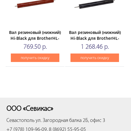
Вал резиновый (нижний)
Вал резиновый (нижний)
Hi-Black для BrotherHL-
Hi-Black для BrotherHL-
L2300/2340/2360/2365/2380/DCP-
5440/5445/6180/MFC-
769.50 р.
1 268.46 р.
L2500/2520
8510/8512/8515/8520/8710/891
получить скидку
получить скидку
ООО «Севикас»
Севастополь
ул. Загородная балка 2Б, офис 3
+7 (978) 109-96-09, 8 (8692) 55-95-05