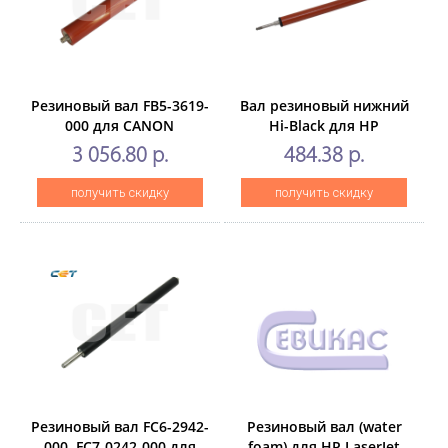
Резиновый вал FB5-3619-
Вал резиновый нижний
000 для CANON
Hi-Black для HP
iR5000/6000 (CET),CET3418
LJ1010/1015/3015/3030,
3 056.80 р.
484.38 р.
soft ribbon
получить скидку
получить скидку
Резиновый вал FC6-2942-
Резиновый вал (water
000, FC7-0242-000 для
foam) для HP LaserJet