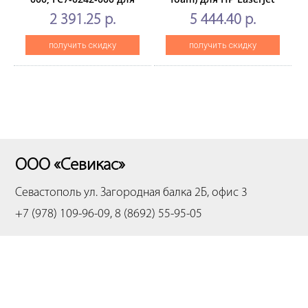
CANONiR2270/2870/2520/2525/2530/3025/3225
EnterpriseM607dn/M608dn/60
2 391.25 р.
5 444.40 р.
(CET), CET3026
M631dn/M632fht/M633fh
(CET),CET221025
получить скидку
получить скидку
ООО «Севикас»
Севастополь
ул. Загородная балка 2Б, офис 3
+7 (978) 109-96-09, 8 (8692) 55-95-05