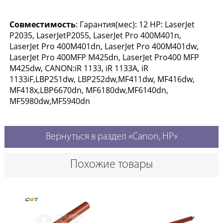
Совместимость
: Гарантия(мес): 12 HP: LaserJet
P2035, LaserJetP2055, LaserJet Pro 400M401n,
LaserJet Pro 400M401dn, LaserJet Pro 400M401dw,
LaserJet Pro 400MFP M425dn, LaserJet Pro400 MFP
M425dw, CANON:iR 1133, iR 1133A, iR
1133iF,LBP251dw, LBP252dw,MF411dw, MF416dw,
MF418x,LBP6670dn, MF6180dw,MF6140dn,
MF5980dw,MF5940dn
Вернуться в раздел «Canon, HP»
Похожие товары