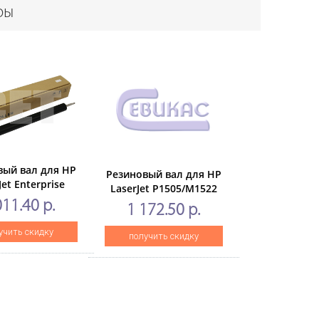
ры
вый вал для HP
Резиновый вал для HP
Jet Enterprise
LaserJet P1505/M1522
0 (CET),CET2743
(CET),CET2740U
011.40 р.
1 172.50 р.
учить скидку
получить скидку