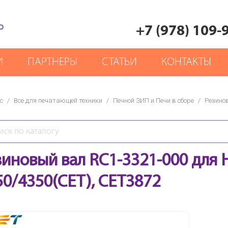
Р
+7 (978) 109-
И
ПАРТНЕРЫ
СТАТЬИ
КОНТАКТЫ
с
/
Все для печатающей техники
/
Печной ЗИП и Печи в сборе
/
Резино
зиновый вал RC1-3321-000 для H
50/4350(CET), CET3872