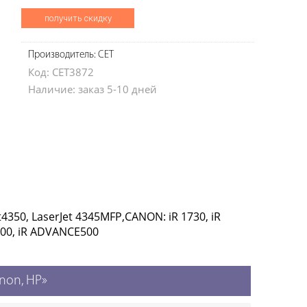
получить скидку
Производитель: CET
Код: CET3872
Наличие: заказ 5-10 дней
et4350, LaserJet 4345MFP,CANON: iR 1730, iR
E 400, iR ADVANCE500
non, HP»