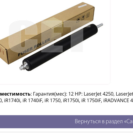
вместимость
: Гарантия(мес): 12 HP: LaserJet 4250, LaserJ
, iR1740i, iR 1740iF, iR 1750, iR1750i, iR 1750iF, iRADVANC
Вернуться в раздел «Ca