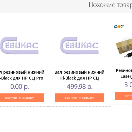
Похожие това
Резино
л резиновый нижний
Вал резиновый нижний
Laser
-Black для HP CLJ Pro
Hi-Black для HP CLJ
M806/M83
M452/MPFM477
ProCP1525/CM1415
3 
0.00 р.
499.98 р.
пол
получить скидку
получить скидку