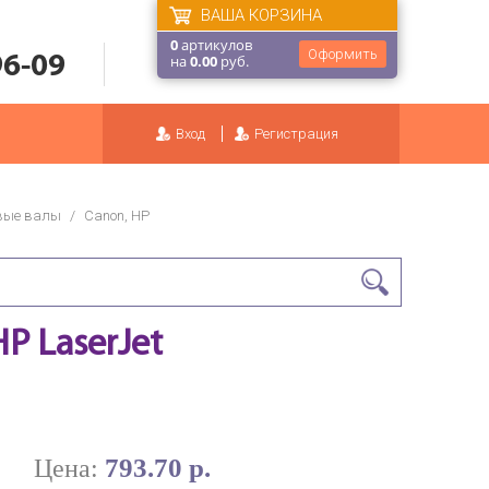
ВАША КОРЗИНА
0
артикулов
Оформить
96-09
на
0.00
руб.
Вход
Регистрация
вые валы
/
Canon, HP
P LaserJet
793.70 р.
Цена: