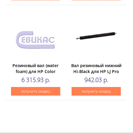
Резиновый вал (water
Вал резиновый нижний
foam) для HP Color
Hi-Black для HP LJ Pro
LaserJet
M402/M426/427Canon i-
6 315.93 р.
942.03 р.
EnterpriseM552/M553/M577
SENSYS LBP226dw
(CET), CET221015
получить скидку
получить скидку