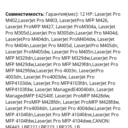
Совместимость
: Гарантия(мес): 12 HP: LaserJet Pro
M402,LaserJet Pro M403, LaserJetPro MFP M426,
LaserJet ProMFP M427, LaserJet ProM304a, LaserJet
Pro M305d,LaserJet Pro M305dn,LaserJet Pro M404d,
LaserJetPro M404dn, LaserJet ProM404dw, LaserJet
Pro M404n,LaserJet Pro M405d, LaserJetPro M405dn,
LaserJet ProM405dw, LaserJet Pro M405n,LaserJet Pro
MFP M329dn,LaserJet Pro MFP M329dw,LaserJet Pro
MFP M429dw,LaserJet Pro MFP M429fdn,LaserJet Pro
MFP M429fdw,LaserJet Pro 4003n, LaserJetPro
4003dn, LaserJet Pro4003dw, LaserJet Pro
MFP4103dw, LaserJet Pro MFP4103fdn, LaserJet Pro
MFP4103fdw, LaserJet ManagedE40040dn, LaserJet
ManagedMFP E42540f, LaserJet ProMFP M428dw,
LaserJet ProMFP M428fdn, LaserJet ProMFP M428fdw,
LaserJet Pro4004dn, LaserJet Pro 4004dw,LaserJet Pro
MFP 4104fdn,LaserJet Pro MFP 4104fdne,LaserJet Pro
MFP 4104fdw,LaserJet Pro MFP 4104dwe,CANON:
MF443, LBP222,LBP223, LBP225, LB