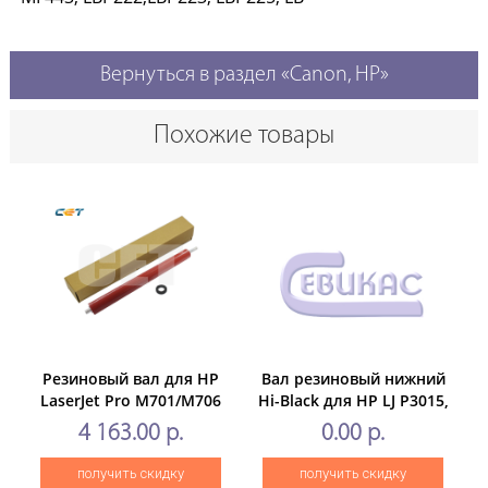
Вернуться в раздел «Canon, HP»
Похожие товары
Резиновый вал для HP
Вал резиновый нижний
LaserJet Pro M701/M706
Hi-Black для HP LJ P3015,
(CET),CET2751
OEM-type
4 163.00 р.
0.00 р.
получить скидку
получить скидку