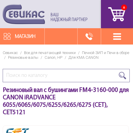
0
артикул
ВАШ
НАДЕЖНЫЙ ПАРТНЕР
МАГАЗИН
Севикас
/
Все для печатающей техники
/
Печной ЗИП и Печи в сборе
/
Резиновые валы
/
Canon, HP
/
Для КМА CANON
Резиновый вал с бушингами FM4-3160-000 для
CANON iRADVANCE
6055/6065/6075/6255/6265/6275 (CET),
CET5121