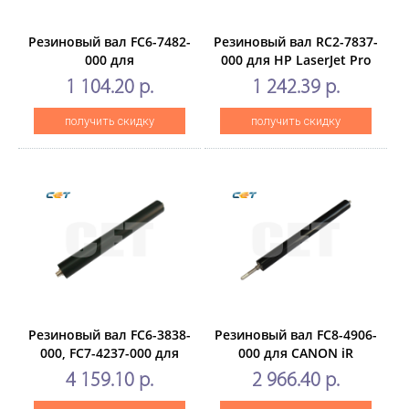
Резиновый вал FC6-7482-
Резиновый вал RC2-7837-
000 для
000 для HP LaserJet Pro
CANONiR1018/1019/1022/1023/1024/1025
MFPM521/M525, CANON
1 104.20 р.
1 242.39 р.
(CET), CET3965
iR1435 (CET), CET5266
получить скидку
получить скидку
Резиновый вал FC6-3838-
Резиновый вал FC8-4906-
000, FC7-4237-000 для
000 для CANON iR
CANONiR5055/5065/5075/5070/6570
ADVANCEC5030/C5035/C5045/C5
4 159.10 р.
2 966.40 р.
(CET), CET2767
(CET),CET8331