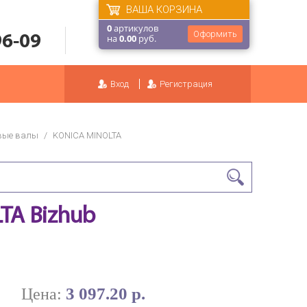
ВАША КОРЗИНА
0
артикулов
Оформить
96-09
на
0.00
руб.
Вход
Регистрация
вые валы
/
KONICA MINOLTA
TA Bizhub
3 097.20 р.
Цена: