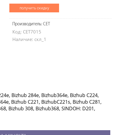
получить скидку
Производитель: CET
Код: CET7015
Наличие: скл_1
24e, Bizhub 284e, Bizhub364e, Bizhub C224,
64e, Bizhub C221, BizhubC221s, Bizhub C281,
68, Bizhub 308, Bizhub368, SINDOH: D201,