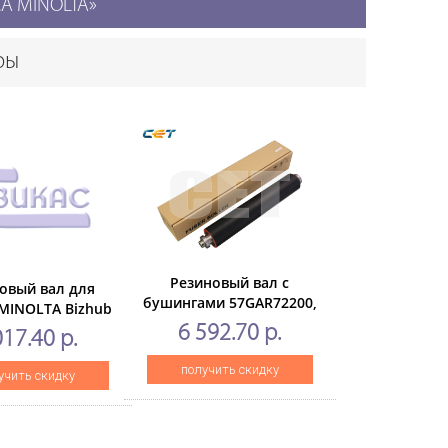
CA MINOLTA»
ры
Резиновый вал с
овый вал для
бушингами 57GAR72200,
MINOLTA Bizhub
57GA-5280 дляKONICA
3/363/423(CET),
6 592.70 р.
017.40 р.
MINOLTA Bizhub Pro
CET7076U
920/950 (CET), CET7093
получить скидку
учить скидку