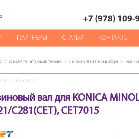
Р
+7 (978) 109-
И
ПАРТНЕРЫ
СТАТЬИ
КОНТАКТЫ
с
/
Все для печатающей техники
/
Печной ЗИП и Печи в сборе
/
Резино
зиновый вал для KONICA MINOL
21/C281(CET), CET7015