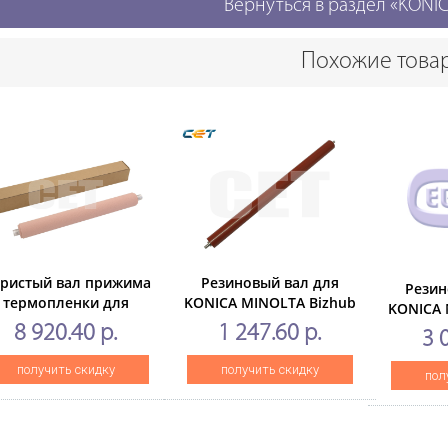
Вернуться в раздел «KONI
Похожие това
ристый вал прижима
Резиновый вал для
Резин
термопленки для
KONICA MINOLTA Bizhub
KONICA 
NICA MINOLTABizhub
164/184 (CET),CET6520
223/28
8 920.40 р.
1 247.60 р.
3 
54/C754/C654e/C754e
(CET), CET221010
получить скидку
получить скидку
пол