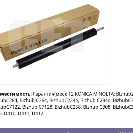
вместимость
: Гарантия(мес): 12 KONICA MINOLTA: Bizhub2
hubC284, Bizhub C364, BizhubC224e, Bizhub C284e, BizhubC3
hubC7122, Bizhub C7128, BizhubC258, Bizhub C308, BizhubC3
2,D410, D411, D412