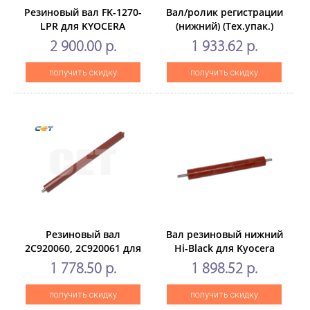
Резиновый вал FK-1270-
Вал/ролик регистрации
LPR для KYOCERA
(нижний) (Тех.упак.)
ECOSYSPA4000x/wx,
Kyocera
2 900.00 р.
1 933.62 р.
MA4000x/fx/wfx/wifx
ECOSYSM2040dn/M2540dn/P22
(CET), CET221035
302RV94250
получить скидку
получить скидку
Резиновый вал
Вал резиновый нижний
2C920060, 2C920061 для
Hi-Black для Kyocera
KYOCERAKM-
ECOSYSP2235dn/P2040dn/M21
1 778.50 р.
1 898.52 р.
1620/1650/2050/2550/1635/2035
(CET), CET3382
получить скидку
получить скидку