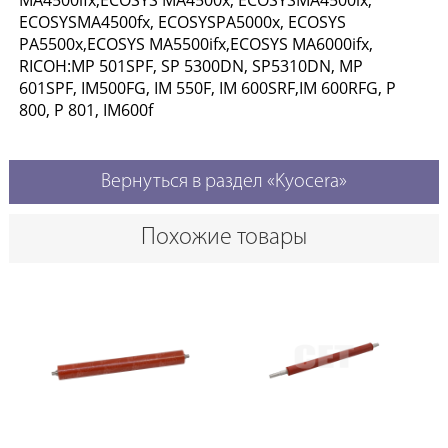
MA4500ifx,ECOSYS MA4500x, ECOSYSMA4500ix,
ECOSYSMA4500fx, ECOSYSPA5000x, ECOSYS
PA5500x,ECOSYS MA5500ifx,ECOSYS MA6000ifx,
RICOH:MP 501SPF, SP 5300DN, SP5310DN, MP
601SPF, IM500FG, IM 550F, IM 600SRF,IM 600RFG, P
800, P 801, IM600f
Вернуться в раздел «Kyocera»
Похожие товары