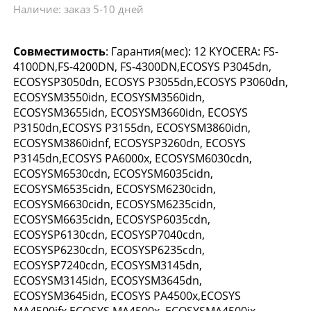
Наличие: заказ 5-10 дней
Совместимость
: Гарантия(мес): 12 KYOCERA: FS-
4100DN,FS-4200DN, FS-4300DN,ECOSYS P3045dn,
ECOSYSP3050dn, ECOSYS P3055dn,ECOSYS P3060dn,
ECOSYSM3550idn, ECOSYSM3560idn,
ECOSYSM3655idn, ECOSYSM3660idn, ECOSYS
P3150dn,ECOSYS P3155dn, ECOSYSM3860idn,
ECOSYSM3860idnf, ECOSYSP3260dn, ECOSYS
P3145dn,ECOSYS PA6000x, ECOSYSM6030cdn,
ECOSYSM6530cdn, ECOSYSM6035cidn,
ECOSYSM6535cidn, ECOSYSM6230cidn,
ECOSYSM6630cidn, ECOSYSM6235cidn,
ECOSYSM6635cidn, ECOSYSP6035cdn,
ECOSYSP6130cdn, ECOSYSP7040cdn,
ECOSYSP6230cdn, ECOSYSP6235cdn,
ECOSYSP7240cdn, ECOSYSM3145dn,
ECOSYSM3145idn, ECOSYSM3645dn,
ECOSYSM3645idn, ECOSYS PA4500x,ECOSYS