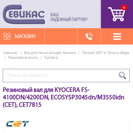
0
артикул
ВАШ
НАДЕЖНЫЙ ПАРТНЕР
МАГАЗИН
Севикас
/
Все для печатающей техники
/
Печной ЗИП и Печи в сборе
/
Резиновые валы
/
Kyocera
Резиновый вал для KYOCERA FS-
4100DN/4200DN, ECOSYSP3045dn/M3550idn
(CET), CET7815