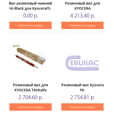
Вал резиновый нижний
Резиновый вал для
Hi-Black для KyoceraFS-
KYOCERA
2020D/3920DN/4020DN/3040/3140/3540/3640
TASKalfa2553ci/3253ci/2552ci/3
0.00 р.
4 213.40 р.
(CET), CET221005
получить скидку
получить скидку
Резиновый вал для
Резиновый вал Kyocera
KYOCERA TASKalfa
FK-
4002i/5002i/6002i(CET),
1150P2235dn/P2040dn/M2135
2 704.60 р.
2 754.81 р.
CET7846
(ОEM)
получить скидку
получить скидку