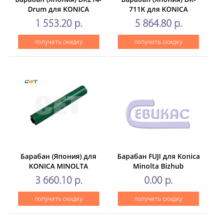
Drum для KONICA
711K для KONICA
MINOLTA BizhubC227/287
MINOLTA
1 553.20 р.
5 864.80 р.
(CET) Black, 105000 стр.,
Bizhub654/754/C654/C754/C65
CET6607
(CET), 300000 стр.,
получить скидку
получить скидку
CET6597
Барабан (Япония) для
Барабан FUJI для Konica
KONICA MINOLTA
Minolta Bizhub
Bizhub502/552/602/652
ProC65/5500/5501/6000/6500/6
3 660.10 р.
0.00 р.
(CET) Black, 250000 стр.,
Oce CS620/650/655/665
CET9005N
получить скидку
получить скидку