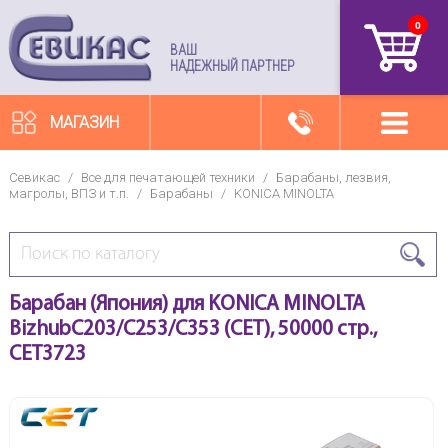
0
артикул
ВАШ
НАДЕЖНЫЙ ПАРТНЕР
МАГАЗИН
Севикас
/
Все для печатающей техники
/
Барабаны, лезвия,
магролы, ВПЗ и т.п.
/
Барабаны
/
KONICA MINOLTA
Барабан (Япония) для KONICA MINOLTA
BizhubC203/C253/C353 (CET), 50000 стр.,
CET3723