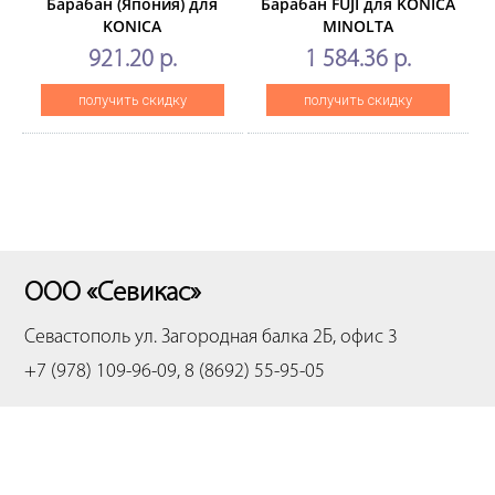
Барабан (Япония) для
Барабан FUJI для KONICA
KONICA
MINOLTA
MINOLTADi250/350/251/351/2510/3510
BizhubC220/C280/C224/C284/2
921.20 р.
1 584.36 р.
(CET), 50000 стр.,
CET1822N
получить скидку
получить скидку
ООО «Севикас»
Севастополь
ул. Загородная балка 2Б, офис 3
+7 (978) 109-96-09, 8 (8692) 55-95-05