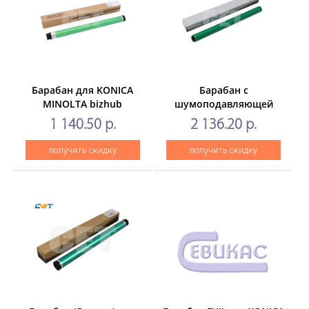
Барабан для KONICA
Барабан с
MINOLTA bizhub
шумоподавляющей
227/287/367 (CET),105000
вставкой (Япония)
1 140.50 р.
2 136.20 р.
стр., CET101060
DR214K дляKONICA
MINOLTA Bizhub
получить скидку
получить скидку
C227/287 (CET), 105000
стр.,CET101016