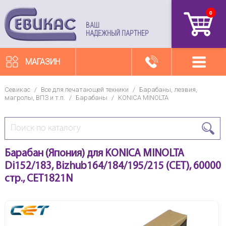
0
артикул
ВАШ
НАДЕЖНЫЙ ПАРТНЕР
МАГАЗИН
Севикас
/
Все для печатающей техники
/
Барабаны, лезвия,
магролы, ВПЗ и т.п.
/
Барабаны
/
KONICA MINOLTA
Барабан (Япония) для KONICA MINOLTA
Di152/183, Bizhub164/184/195/215 (CET), 60000
стр., CET1821N