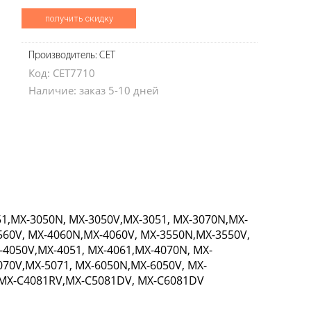
получить скидку
Производитель: CET
Код: CET7710
Наличие: заказ 5-10 дней
651,MX-3050N, MX-3050V,MX-3051, MX-3070N,MX-
560V, MX-4060N,MX-4060V, MX-3550N,MX-3550V,
-4050V,MX-4051, MX-4061,MX-4070N, MX-
070V,MX-5071, MX-6050N,MX-6050V, MX-
 MX-C4081RV,MX-C5081DV, MX-C6081DV