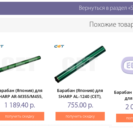
Вернуться в раздел 
Похожие това
арабан (Япония) для
Барабан (Япония) для
Барабан
HARP AR-M355/M455,
SHARP AL-1240 (CET),
для
MX-M350/M450(CET),
20000 стр.,CET1834
B355W
1 189.40 р.
755.00 р.
2 
80000 стр., CET6588N
100000 
получить скидку
получить скидку
пол