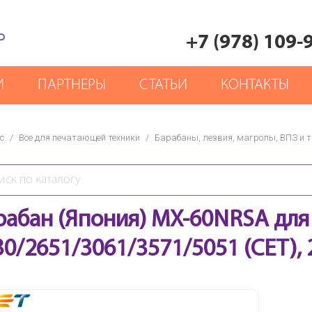
Р
+7 (978) 109-
И
ПАРТНЕРЫ
СТАТЬИ
КОНТАКТЫ
с
/
Все для печатающей техники
/
Барабаны, лезвия, магролы, ВПЗ и т.
рабан (Япония) MX-60NRSA дл
30/2651/3061/3571/5051 (CET), 