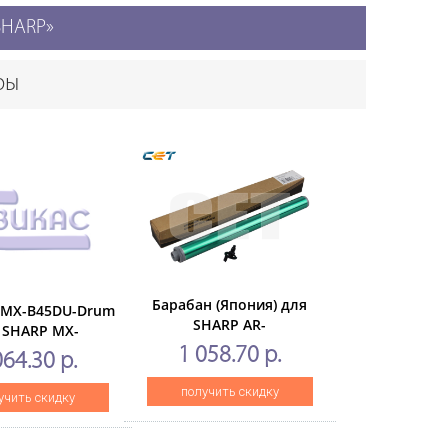
«SHARP»
ры
Барабан (Япония) для
 MX-B45DU-Drum
SHARP AR-
 SHARP MX-
M256/M258/M316/M318(CET),
/B455W(CET),
1 058.70 р.
064.30 р.
30000 стр., CET5827
стр., CET101089
получить скидку
учить скидку