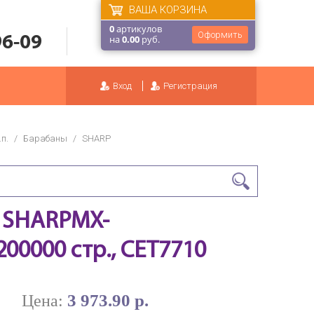
ВАША КОРЗИНА
0
артикулов
Оформить
96-09
на
0.00
руб.
Вход
Регистрация
п.
/
Барабаны
/
SHARP
я SHARPMX-
200000 стр., CET7710
3 973.90 р.
Цена: