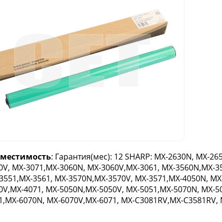
вместимость
: Гарантия(мес): 12 SHARP: MX-2630N, MX-2
0V, MX-3071,MX-3060N, MX-3060V,MX-3061, MX-3560N,MX-3
3551,MX-3561, MX-3570N,MX-3570V, MX-3571,MX-4050N, MX
0V,MX-4071, MX-5050N,MX-5050V, MX-5051,MX-5070N, MX-5
1,MX-6070N, MX-6070V,MX-6071, MX-C3081RV,MX-C3581RV,