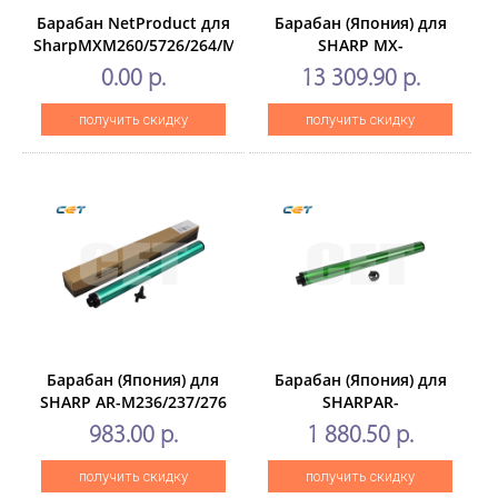
Барабан NetProduct для
Барабан (Япония) для
SharpMXM260/5726/264/MXM310/5731/314/354/AR60xx/MXM
SHARP MX-
M754N/654N/6508
0.00 р.
13 309.90 р.
(CET),800000 стр.,
CET101037
получить скидку
получить скидку
Барабан (Япония) для
Барабан (Япония) для
SHARP AR-M236/237/276
SHARPAR-
(CET), 30000стр., CET1873
M208/M235/M270/M275/M236/
983.00 р.
1 880.50 р.
M260/M310 (CET), 100000
стр., CET7690
получить скидку
получить скидку