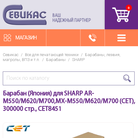
0
артикул
ВАШ
НАДЕЖНЫЙ ПАРТНЕР
МАГАЗИН
Севикас
/
Все для печатающей техники
/
Барабаны, лезвия,
магролы, ВПЗ и т.п.
/
Барабаны
/
SHARP
Барабан (Япония) для SHARP AR-
M550/M620/M700,MX-M550/M620/M700 (CET),
300000 стр., CET8451