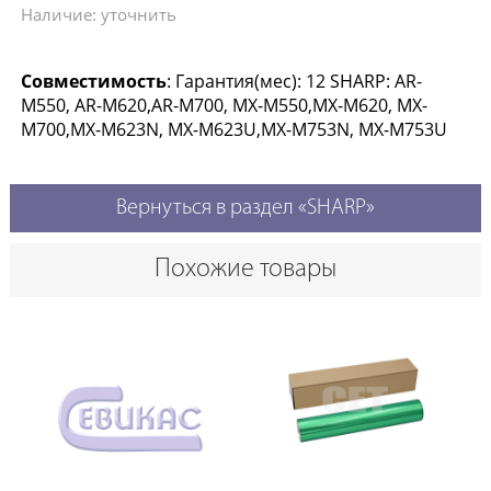
Наличие: уточнить
Совместимость
: Гарантия(мес): 12 SHARP: AR-
M550, AR-M620,AR-M700, MX-M550,MX-M620, MX-
M700,MX-M623N, MX-M623U,MX-M753N, MX-M753U
Вернуться в раздел «SHARP»
Похожие товары