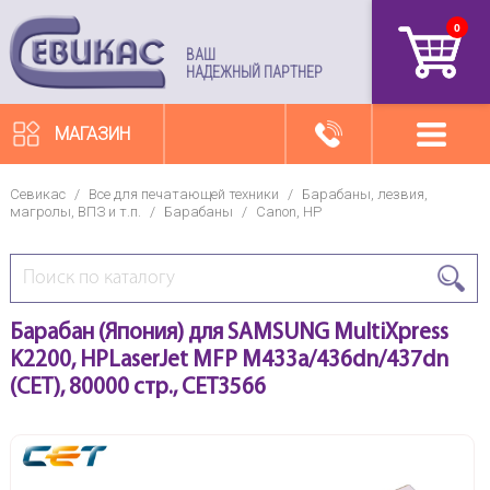
0
артикул
ВАШ
НАДЕЖНЫЙ ПАРТНЕР
МАГАЗИН
Севикас
/
Все для печатающей техники
/
Барабаны, лезвия,
магролы, ВПЗ и т.п.
/
Барабаны
/
Canon, HP
Барабан (Япония) для SAMSUNG MultiXpress
K2200, HPLaserJet MFP M433a/436dn/437dn
(CET), 80000 стр., CET3566