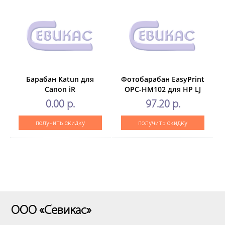
Барабан Katun для
Фотобарабан EasyPrint
Canon iR
OPC-HM102 для HP LJ
2520/2525/2530/2535/2545
ProM102/M104/M132/M134/M2
0.00 р.
97.20 р.
(CF219A/CF232A/CF234A)
(Golden Green)
получить скидку
получить скидку
ООО «Севикас»