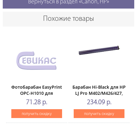
Вернуться в раздел «Canon, HP»
Похожие товары
Фотобарабан EasyPrint
Барабан Hi-Black для HP
OPC-H1010 для
LJ Pro M402/M426/427,
HPLJ1010/1020/3015/3030/M1005/Canon
Long Life, схвостовиком,
71.28 р.
234.09 р.
LBP2900/MF4018/4320(Golden
8K
Green)
получить скидку
получить скидку