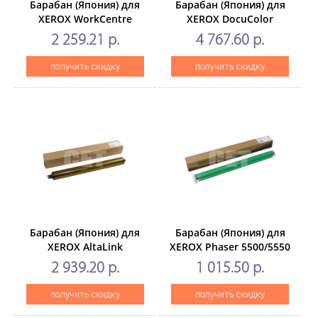
Барабан (Япония) для
Барабан (Япония) для
XEROX WorkCentre
XEROX DocuColor
5325/5330/5335(CET),
240/242/250/252/260,WorkCent
2 259.21 р.
4 767.60 р.
60000 стр., CET7920
7655/7665/7675/7755/7765/777
(CET) Black,250000 стр.,
получить скидку
получить скидку
CET7936
Барабан (Япония) для
Барабан (Япония) для
XEROX AltaLink
XEROX Phaser 5500/5550
B8045/8055/8075/8065(CET),
(CET), 50000стр.,
2 939.20 р.
1 015.50 р.
200000 стр., CET101001
CET3529N
получить скидку
получить скидку