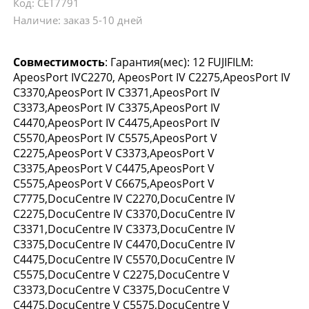
Код: CET7791
Наличие: заказ 5-10 дней
Совместимость
: Гарантия(мес): 12 FUJIFILM:
ApeosPort IVC2270, ApeosPort IV C2275,ApeosPort IV
C3370,ApeosPort IV C3371,ApeosPort IV
C3373,ApeosPort IV C3375,ApeosPort IV
C4470,ApeosPort IV C4475,ApeosPort IV
C5570,ApeosPort IV C5575,ApeosPort V
C2275,ApeosPort V C3373,ApeosPort V
C3375,ApeosPort V C4475,ApeosPort V
C5575,ApeosPort V C6675,ApeosPort V
C7775,DocuCentre IV C2270,DocuCentre IV
C2275,DocuCentre IV C3370,DocuCentre IV
C3371,DocuCentre IV C3373,DocuCentre IV
C3375,DocuCentre IV C4470,DocuCentre IV
C4475,DocuCentre IV C5570,DocuCentre IV
C5575,DocuCentre V C2275,DocuCentre V
C3373,DocuCentre V C3375,DocuCentre V
C4475,DocuCentre V C5575,DocuCentre V