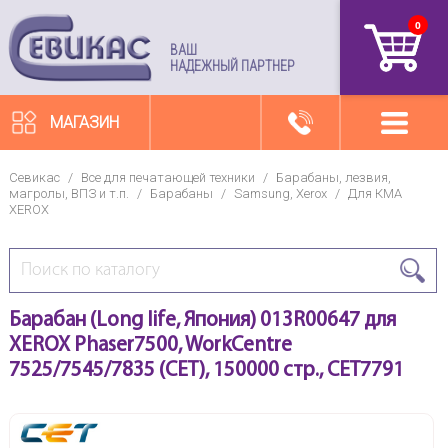
0
артикул
ВАШ
НАДЕЖНЫЙ ПАРТНЕР
МАГАЗИН
Севикас
/
Все для печатающей техники
/
Барабаны, лезвия,
магролы, ВПЗ и т.п.
/
Барабаны
/
Samsung, Xerox
/
Для КМА
XEROX
Барабан (Long life, Япония) 013R00647 для
XEROX Phaser7500, WorkCentre
7525/7545/7835 (CET), 150000 стр., CET7791