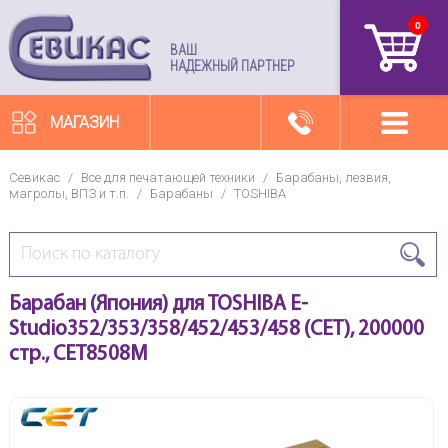
0
артикул
ВАШ
НАДЕЖНЫЙ ПАРТНЕР
МАГАЗИН
Севикас
/
Все для печатающей техники
/
Барабаны, лезвия,
магролы, ВПЗ и т.п.
/
Барабаны
/
TOSHIBA
Барабан (Япония) для TOSHIBA E-
Studio352/353/358/452/453/458 (CET), 200000
стр., CET8508M