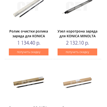
Ролик очистки ролика
Узел коротрона заряда
заряда для KONICA
для KONICA MINOLTA
MINOLTA
BizhubC220/C280/C360
1 134.40 р.
2 132.10 р.
BizhubC258/C308/C368
(CET), 100000 стр.,
(CET), CET7151
CET7053
получить скидку
получить скидку