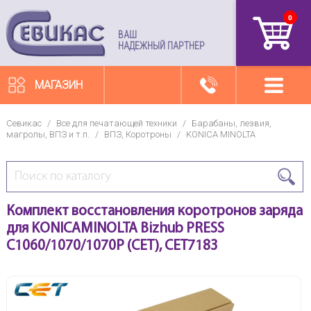
0
артикул
ВАШ
НАДЕЖНЫЙ ПАРТНЕР
МАГАЗИН
Севикас
/
Все для печатающей техники
/
Барабаны, лезвия,
магролы, ВПЗ и т.п.
/
ВПЗ, Коротроны
/
KONICA MINOLTA
Комплект восстановления коротронов заряда
для KONICAMINOLTA Bizhub PRESS
C1060/1070/1070P (CET), CET7183