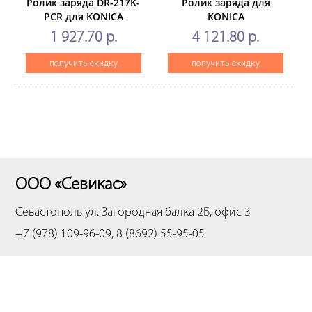
Ролик заряда DR-217K-
Ролик заряда для
PCR для KONICA
KONICA
MINOLTA
MINOLTAC250i/C450i/C750i/308
1 927.70 р.
4 121.80 р.
BizhubC257i/227i (CET),
(CET), CET251053
102000 стр., CET251062
получить скидку
получить скидку
ООО «Севикас»
Севастополь
ул. Загородная балка 2Б, офис 3
+7 (978) 109-96-09, 8 (8692) 55-95-05