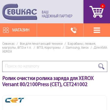
0
артикул
ВАШ
НАДЕЖНЫЙ ПАРТНЕР
МАГАЗИН
Севикас
/
Все для печатающей техники
/
Барабаны, лезвия,
магролы, ВПЗ и т.п.
/
ВПЗ, Коротроны
/
Samsung, Xerox
/
Для КМА
XEROX
Ролик очистки ролика заряда для XEROX
Versant 80/2100Press (CET), CET241002