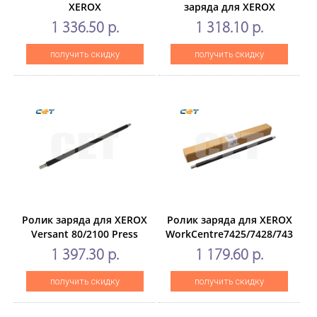
XEROX
заряда для XEROX
WorkCentre7525/7535/7830/7428/7435
VersaLinkC7020/7000/7030
1 336.50 р.
1 318.10 р.
(CET), CET251018
(CET), 126500 стр.,
CET241006
получить скидку
получить скидку
Ролик заряда для XEROX
Ролик заряда для XEROX
Versant 80/2100 Press
WorkCentre7425/7428/7435/752
(CET),CET7962
(CET), CET7922
1 397.30 р.
1 179.60 р.
получить скидку
получить скидку