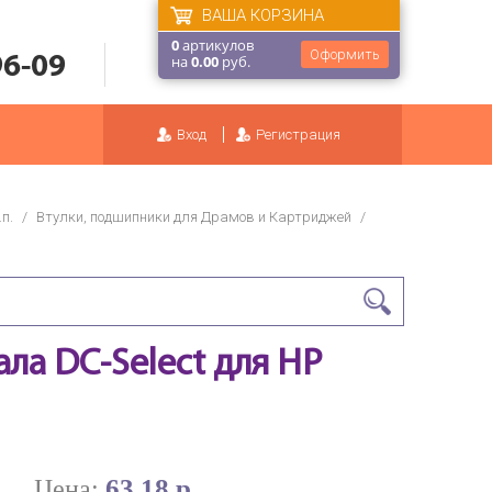
ВАША КОРЗИНА
0
артикулов
Оформить
96-09
на
0.00
руб.
Вход
Регистрация
п.
/
Втулки, подшипники для Драмов и Картриджей
/
ла DC-Select для HP
63.18 р.
Цена: