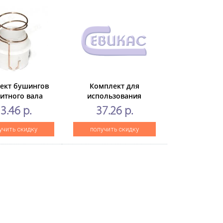
ект бушингов
Комплект для
итного вала
использования
camp для HP
обычного барабана в
3.46 р.
37.26 р.
1200/1220, 2 шт.
картриджахHi-Black
CE255A/X
учить скидку
получить скидку