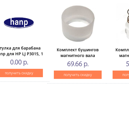
тулка для барабана
Комплект бушингов
Компл
np для HP LJ P3015, 1
магнитного вала
магн
шт./упак.
Delacamp для НР
Dela
0.00 р.
69.66 р.
5
LJ1010/1012/1015, 2 шт.,
LJ1000/
лев.+прав.
получить скидку
получить скидку
пол