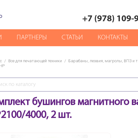
Р
+7 (978) 109-
И
ПАРТНЕРЫ
СТАТЬИ
КОНТАКТЫ
с
/
Все для печатающей техники
/
Барабаны, лезвия, магролы, ВПЗ и т.
 HP
мплект бушингов магнитного ва
2100/4000, 2 шт.