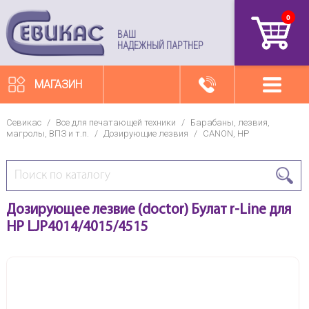
0
артикул
ВАШ
НАДЕЖНЫЙ ПАРТНЕР
МАГАЗИН
Севикас
/
Все для печатающей техники
/
Барабаны, лезвия,
магролы, ВПЗ и т.п.
/
Дозирующие лезвия
/
CANON, HP
Дозирующее лезвие (doctor) Булат r-Line для
HP LJP4014/4015/4515