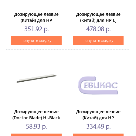
Дозирующее лезвие
Дозирующее лезвие
(Китай) для HP
(Китай) для HP LJ
LJP1005/1505/P1566/P1102,
M102/M104/M106
351.92 р.
478.08 р.
Doctor Blade, 10 шт./уп.
CanCF218/CF230, для
совм. кар 2 ВЕРСИЯ 10
получить скидку
получить скидку
шт/уп
Дозирующее лезвие
Дозирующее лезвие
(Doctor Blade) Hi-Black
(Китай) для HP
для HP LJM402/M426/427
LJ1010/1200/1015/2035/2055
58.93 р.
334.49 р.
с упл., 10 шт/уп.