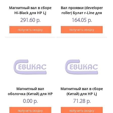
Магнитный вал в сборе
Вал проявки (developer
Hi-Black для HP LJ
roller) Булат r-Line для
M607/608/609CF237A тип
HP Color
291.60 р.
164.05 р.
1.6
LJCP1215/1025/2025
получить скидку
получить скидку
Магнитный вал
Магнитный вал в сборе
оболочка (Китай) для HP
(Китай) для HP LJ
LJ P2300, Тип 1.1
1200/1300/1100/5L,Тип
0.00 р.
71.28 р.
1.5
получить скидку
получить скидку