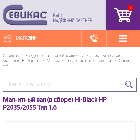
0
артикул
ВАШ
НАДЕЖНЫЙ ПАРТНЕР
МАГАЗИН
Севикас
/
Все для печатающей техники
/
Барабаны, лезвия,
магролы, ВПЗ и т.п.
/
Магролы, оболочки, валы проявки
/
Canon,
HP
Магнитный вал (в сборе) Hi-Black HP
P2035/2055 Тип 1.6