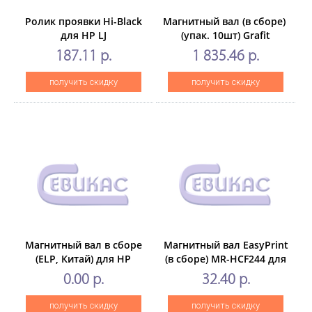
Ролик проявки Hi-Black
Магнитный вал (в сборе) для
для НР LJ
(упак. 10шт) Grafit
CP3525/4525/M551/M575
187.11 р.
1 835.46 р.
получить скидку
получить скидку
Магнитный вал в сборе
Магнитный вал EasyPrint
(ELP, Китай) для HP
(в сборе) MR-HCF244 для
LJM104/M102a/M130/M132a/M106
HP LJM15/M28 CF244A
0.00 р.
32.40 р.
получить скидку
получить скидку