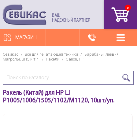
0
артикул
ВАШ
НАДЕЖНЫЙ ПАРТНЕР
МАГАЗИН
Севикас
/
Все для печатающей техники
/
Барабаны, лезвия,
магролы, ВПЗ и т.п.
/
Ракели
/
Canon, HP
Ракель (Китай) для HP LJ
P1005/1006/1505/1102/M1120, 10шт/уп.