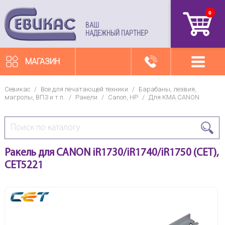
0
артикул
ВАШ
НАДЕЖНЫЙ ПАРТНЕР
МАГАЗИН
Севикас
/
Все для печатающей техники
/
Барабаны, лезвия,
магролы, ВПЗ и т.п.
/
Ракели
/
Canon, HP
/
Для КМА CANON
Ракель для CANON iR1730/iR1740/iR1750 (CET),
CET5221