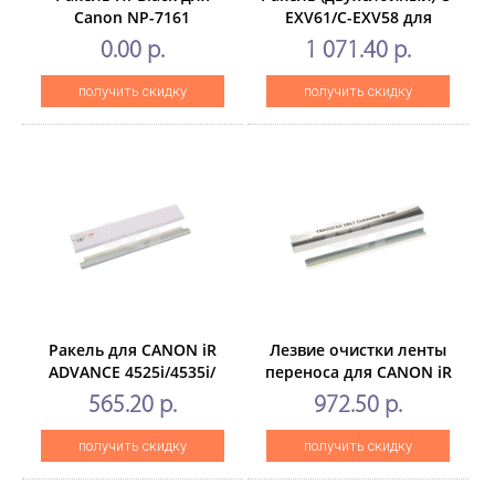
Canon NP-7161
EXV61/C-EXV58 для
CANON iRADVANCE DX
0.00 р.
1 071.40 р.
C5840i/5850i (CET),
CET281071
получить скидку
получить скидку
Ракель для CANON iR
Лезвие очистки ленты
ADVANCE 4525i/4535i/
переноса для CANON iR
4545i/4551i(CET), CET7487
ADVANCEC7055/C7065/C7260/C
565.20 р.
972.50 р.
(CET), CET281047
получить скидку
получить скидку