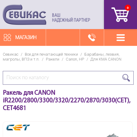
0
артикул
ВАШ
НАДЕЖНЫЙ ПАРТНЕР
МАГАЗИН
Севикас
/
Все для печатающей техники
/
Барабаны, лезвия,
магролы, ВПЗ и т.п.
/
Ракели
/
Canon, HP
/
Для КМА CANON
Ракель для CANON
iR2200/2800/3300/3320/2270/2870/3030(CET),
CET4681