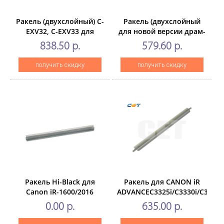
Ракель (двухслойный) C-
Ракель (двухслойный
EXV32, C-EXV33 для
для новой версии драм-
CANON iR2520/2525/2530
юнита) дляCANON iR
838.50 р.
579.60 р.
(CET), 180000 стр.,
ADVANCE
CET281126
C5030/C5035/C5250/C5255
получить скидку
получить скидку
(CET),CET281065
Ракель Hi-Black для
Ракель для CANON iR
Canon iR-1600/2016
ADVANCEC3325i/C3330i/C3320/
(CET), CET5226
0.00 р.
635.00 р.