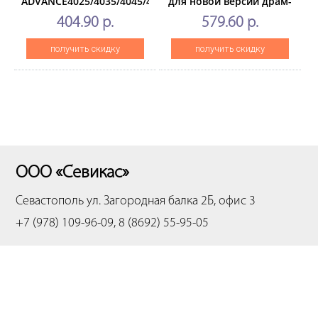
ADVANCE4025/4035/4045/4051/4225/4235/4245/4251
для новой версии драм-
(CET), CET6557
юнита) дляCANON iR
404.90 р.
579.60 р.
ADVANCE
C5030/C5035/C5250/C5255
получить скидку
получить скидку
(CET),CET281065
ООО «Севикас»
Севастополь
ул. Загородная балка 2Б, офис 3
+7 (978) 109-96-09, 8 (8692) 55-95-05