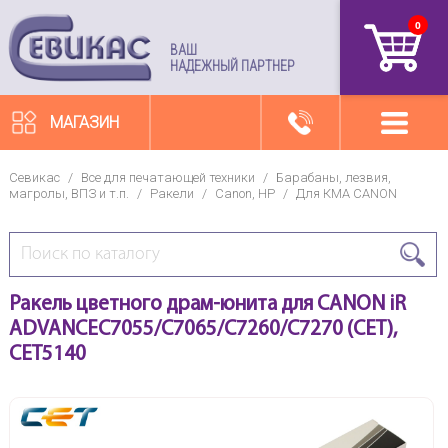
0
артикул
ВАШ
НАДЕЖНЫЙ ПАРТНЕР
МАГАЗИН
Севикас
/
Все для печатающей техники
/
Барабаны, лезвия,
магролы, ВПЗ и т.п.
/
Ракели
/
Canon, HP
/
Для КМА CANON
Ракель цветного драм-юнита для CANON iR
ADVANCEC7055/C7065/C7260/C7270 (CET),
CET5140