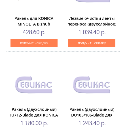
Ракель для KONICA
Лезвие очистки ленты
MINOLTA Bizhub
переноса (двухслойное)
C350/C351/C450
для RICOH MPC2011/
428.60 р.
1 039.40 р.
(CET),CET3696
С2003/C2503/C3004/C4504
(CET), CET281094
получить скидку
получить скидку
Ракель (двухслойный)
Ракель (двухслойный)
IU712-Blade для KONICA
DU105/106-Blade для
MINOLTABizhub
KONICA MINOLTABizhub
1 180.00 р.
1 243.40 р.
C659/C759 (CET) CMY,
PRESS C1060/C1070/C71hc