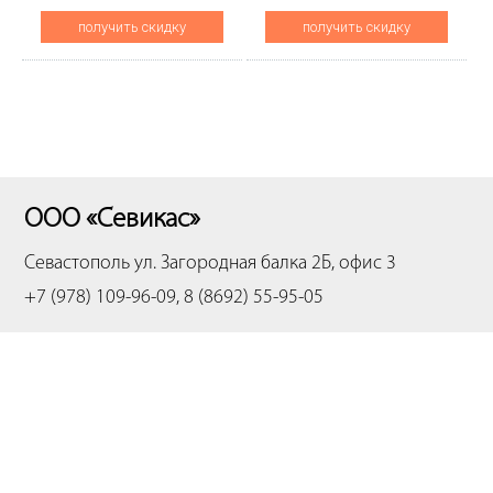
200000 стр., CET281112
(CET), 300000
получить скидку
получить скидку
стр.,CET281086
ООО «Севикас»
Севастополь
ул. Загородная балка 2Б, офис 3
+7 (978) 109-96-09, 8 (8692) 55-95-05