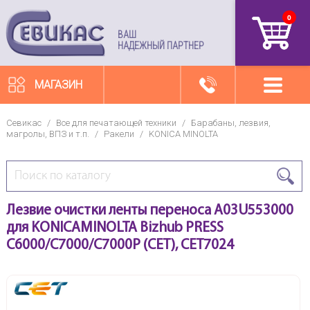
0
артикул
ВАШ
НАДЕЖНЫЙ ПАРТНЕР
МАГАЗИН
Севикас
/
Все для печатающей техники
/
Барабаны, лезвия,
магролы, ВПЗ и т.п.
/
Ракели
/
KONICA MINOLTA
Лезвие очистки ленты переноса A03U553000
для KONICAMINOLTA Bizhub PRESS
C6000/C7000/C7000P (CET), CET7024