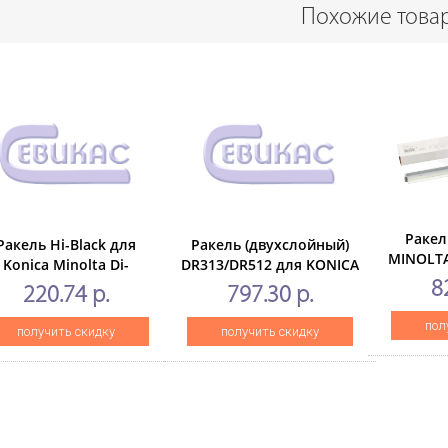
Похожие това
Ракел
Ракель Hi-Black для
Ракель (двухслойный)
MINOLTA
Konica Minolta Di-
DR313/DR512 для KONICA
(CE
52/183/250/350/7155
MINOLTABizhub
8
220.74 р.
797.30 р.
C224/C258/C284/C364
(CET), 300000 стр.,
пол
получить скидку
получить скидку
CET281062