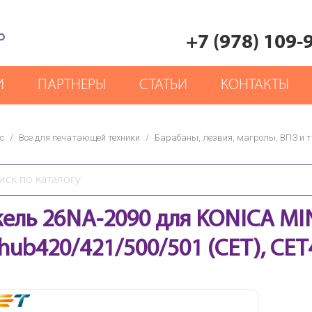
Р
+7 (978) 109-
И
ПАРТНЕРЫ
СТАТЬИ
КОНТАКТЫ
с
/
Все для печатающей техники
/
Барабаны, лезвия, магролы, ВПЗ и т.
кель 26NA-2090 для KONICA M
zhub420/421/500/501 (CET), CE