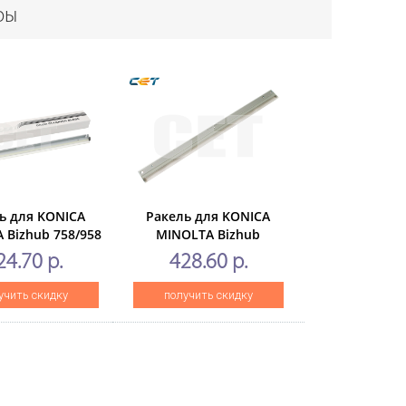
ры
ь для KONICA
Ракель для KONICA
 Bizhub 758/958
MINOLTA Bizhub
T),CET281055
C350/C351/C450
24.70 р.
428.60 р.
(CET),CET3696
учить скидку
получить скидку