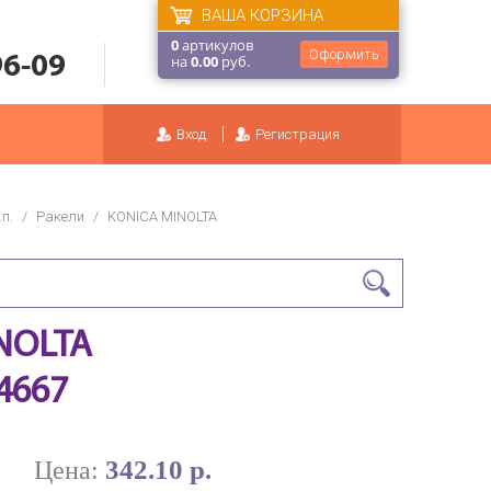
ВАША КОРЗИНА
0
артикулов
Оформить
96-09
на
0.00
руб.
Вход
Регистрация
п.
/
Ракели
/
KONICA MINOLTA
INOLTA
T4667
342.10 р.
Цена: