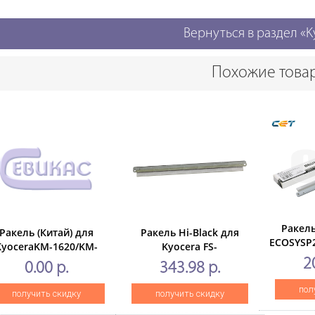
Вернуться в раздел «K
Похожие това
Ракел
Ракель (Китай) для
Ракель Hi-Black для
ECOSYSP
KyoceraKM-1620/KM-
Kyocera FS-
(CE
1635/KM-1650/KM-
2100D/4100/4200/EcosysM3040DN/M3
2
0.00 р.
343.98 р.
35/KM-2050/2550 (TK-
410),1шт/уп.
пол
получить скидку
получить скидку