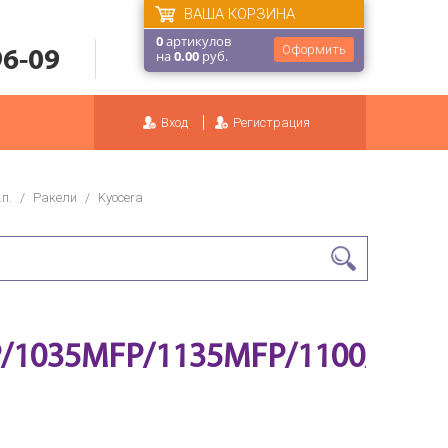
ВАША КОРЗИНА
0
артикулов
Оформить
96-09
на
0.00
руб.
Вход
Регистрация
п.
/
Ракели
/
Kyocera
/1035MFP/1135MFP/1100/130