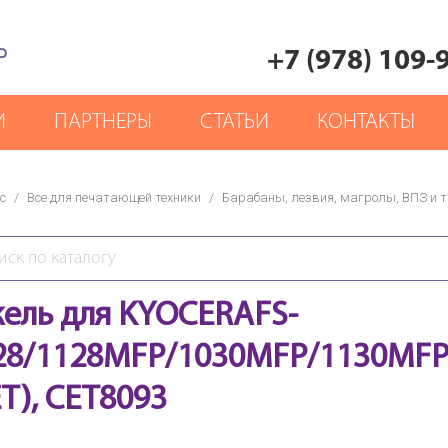
Р
+7 (978) 109-
И
ПАРТНЕРЫ
СТАТЬИ
КОНТАКТЫ
с
/
Все для печатающей техники
/
Барабаны, лезвия, магролы, ВПЗ и т.
кель для KYOCERAFS-
28/1128MFP/1030MFP/1130MFP
ET), CET8093