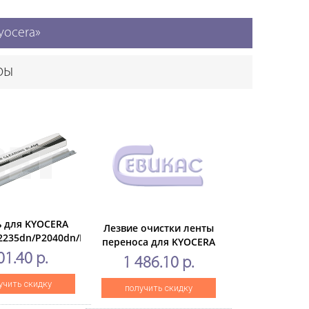
yocera»
ры
ь для KYOCERA
Лезвие очистки ленты
2235dn/P2040dn/M2135dn/2735dw/M2040dn
переноса для KYOCERA
T), CET7843
540DN
TASKalfa2552ci/3252ci/2553ci/3253ci
01.40 р.
1 486.10 р.
(CET), CET281115
учить скидку
получить скидку