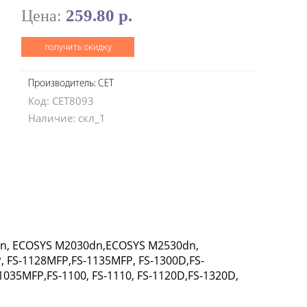
259.80 р.
Цена:
получить скидку
Производитель: CET
Код: CET8093
Наличие: скл_1
dn, ECOSYS M2030dn,ECOSYS M2530dn,
FS-1128MFP,FS-1135MFP, FS-1300D,FS-
035MFP,FS-1100, FS-1110, FS-1120D,FS-1320D,