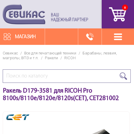
0
артикул
ВАШ
НАДЕЖНЫЙ ПАРТНЕР
МАГАЗИН
Севикас
/
Все для печатающей техники
/
Барабаны, лезвия,
магролы, ВПЗ и т.п.
/
Ракели
/
RICOH
Ракель D179-3581 для RICOH Pro
8100s/8110e/8120e/8120s(CET), CET281002