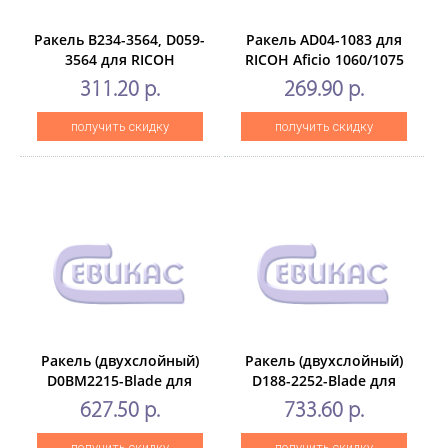
Ракель B234-3564, D059-
Ракель AD04-1083 для
3564 для RICOH
RICOH Aficio 1060/1075
AficioMP9000/MP1100/MP1350
(CET), CET4615
311.20 р.
269.90 р.
(CET), CET6640
получить скидку
получить скидку
Ракель (двухслойный)
Ракель (двухслойный)
D0BM2215-Blade для
D188-2252-Blade для
RICOH
RICOHMPC2011SP/C2504,
627.50 р.
733.60 р.
IMC3000/C3500/C4500, MP
IM C2500A (CET),
C3004/C4504 (CET), 300000
CET281099
получить скидку
получить скидку