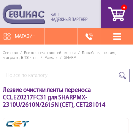
0
артикул
ВАШ
НАДЕЖНЫЙ ПАРТНЕР
МАГАЗИН
Севикас
/
Все для печатающей техники
/
Барабаны, лезвия,
магролы, ВПЗ и т.п.
/
Ракели
/
SHARP
Лезвие очистки ленты переноса
CCLEZ0217FC31 для SHARPMX-
2310U/2610N/2615N (CET), CET281014