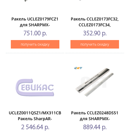
Ракель UCLEZ0179FCZ1
Ракель CCLEZ0173FC32,
для SHARPMX-
CCLEZ0173FC34,
2300N/2700N/3500N/3501N/4500N/4501N
CCLEZ0173FC32для
751.00 р.
352.90 р.
(CET), CET7683
SHARP AR-
M550/M620/M700, MX-
получить скидку
получить скидку
M550/M620/M700
(CET),CET4800
UCLEZ0011QSZ1/MX311CB
Ракель CCLEZ0248DS51
Ракель SharpAR-
для SHARPMX-
6020/6031/5726/5731/MX-
3050N/3060N/3550N/3570N/40
2 546.64 р.
889.44 р.
M260/M264/M310/M314/M354
(CET), CET7157