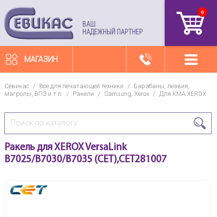
0
артикул
ВАШ
НАДЕЖНЫЙ ПАРТНЕР
МАГАЗИН
Севикас
/
Все для печатающей техники
/
Барабаны, лезвия,
магролы, ВПЗ и т.п.
/
Ракели
/
Samsung, Xerox
/
Для КМА XEROX
Ракель для XEROX VersaLink
B7025/B7030/B7035 (CET),CET281007