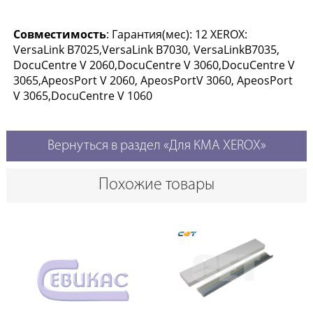
Совместимость
: Гарантия(мес): 12 XEROX:
VersaLink B7025,VersaLink B7030, VersaLinkB7035,
DocuCentre V 2060,DocuCentre V 3060,DocuCentre V
3065,ApeosPort V 2060, ApeosPortV 3060, ApeosPort
V 3065,DocuCentre V 1060
Вернуться в раздел «Для КМА XEROX»
Похожие товары