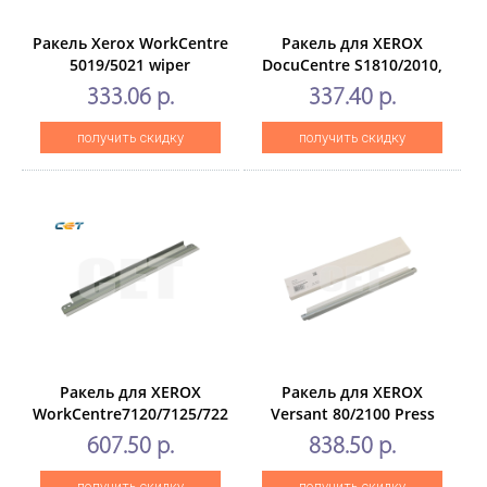
Ракель Xerox WorkCentre
Ракель для XEROX
5019/5021 wiper
DocuCentre S1810/2010,
WorkCentre5019/5021/5022/50
333.06 р.
337.40 р.
(CET), CET7902
получить скидку
получить скидку
Ракель для XEROX
Ракель для XEROX
WorkCentre7120/7125/7220/7220T/7225/7225T
Versant 80/2100 Press
(CET), CET7927
(CET), CET281008
607.50 р.
838.50 р.
получить скидку
получить скидку