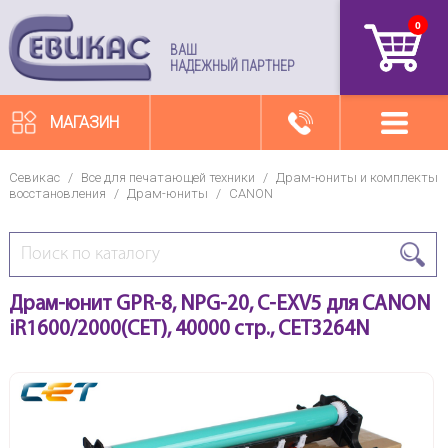
0
артикул
ВАШ
НАДЕЖНЫЙ ПАРТНЕР
МАГАЗИН
Севикас
/
Все для печатающей техники
/
Драм-юниты и комплекты
восстановления
/
Драм-юниты
/
CANON
Драм-юнит GPR-8, NPG-20, C-EXV5 для CANON
iR1600/2000(CET), 40000 стр., CET3264N