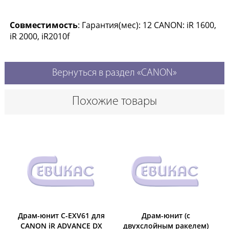
Совместимость
: Гарантия(мес): 12 CANON: iR 1600,
iR 2000, iR2010f
Вернуться в раздел «CANON»
Похожие товары
Драм-юнит C-EXV61 для
Драм-юнит (c
CANON iR ADVANCE DX
двухслойным ракелем)