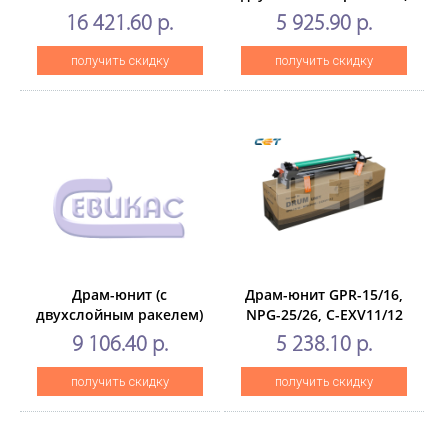
6860i/6870i(CET),
C-EXV32/33/38/39
16 421.60 р.
5 925.90 р.
CET471081
дляCANON
iR2520/2525/2530, iR
получить скидку
получить скидку
ADVANCE 4225/4235
(CET),125000 стр.,
CET5663P
Драм-юнит (c
Драм-юнит GPR-15/16,
двухслойным ракелем)
NPG-25/26, C-EXV11/12
C-EXV63 для CANON
для
9 106.40 р.
5 238.10 р.
iR2725/2730/2745/2925/2935/2945
CANONiR2270/2870/3570/4570/
(CET), 120000 стр.,
(CET), 120000
получить скидку
получить скидку
CET471101
стр.,CET5821U