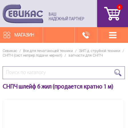
0
артикул
ВАШ
НАДЕЖНЫЙ ПАРТНЕР
МАГАЗИН
Севикас
/
Все для печатающей техники
/
ЗИП д. струйной техники
/
СНПЧ (сист.непрер.подачи чернил)
/
запчасти для СНПЧ
СНПЧ шлейф 6 жил (продается кратно 1 м)